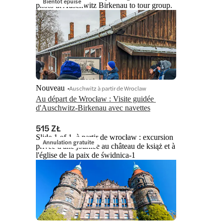
Bientôt épuisé
photo at Auschwitz Birkenau to tour group.
Nouveau
Auschwitz à partir de Wroclaw
Au départ de Wrocław : Visite guidée 
d'Auschwitz-Birkenau avec navettes
515 ZŁ
Slide 1 of 1, à partir de wrocław : excursion
Annulation gratuite
privée d'une journée au château de książ et à
l'église de la paix de świdnica-1