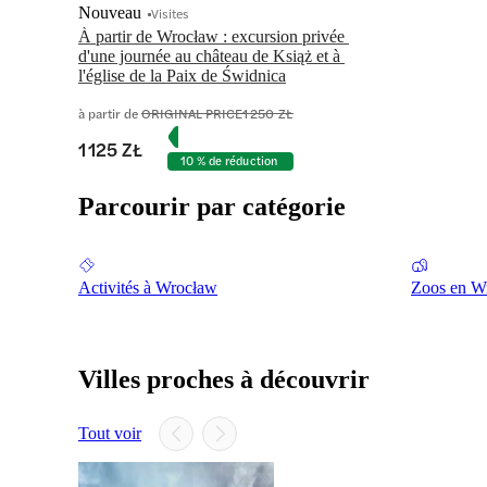
Nouveau
Visites
À partir de Wrocław : excursion privée 
d'une journée au château de Książ et à 
l'église de la Paix de Świdnica
à partir de
ORIGINAL PRICE
1 250 ZŁ
1 125 ZŁ
10 % de réduction
Parcourir par catégorie
Activités à Wrocław
Zoos en W
Villes proches à découvrir
Tout voir