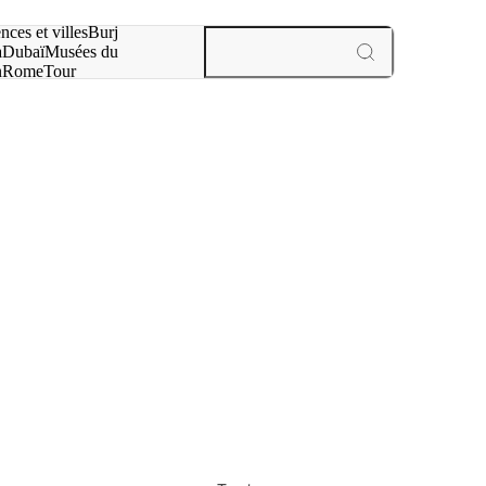
otre recherche :
nces et villes
Burj
a
Dubaï
Musées du
n
Rome
Tour
aris
expériences et villes