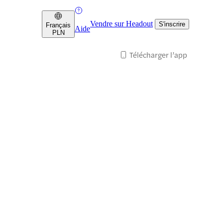
Vendre sur Headout
S'inscrire
Français
Aide
PLN
Télécharger l’app