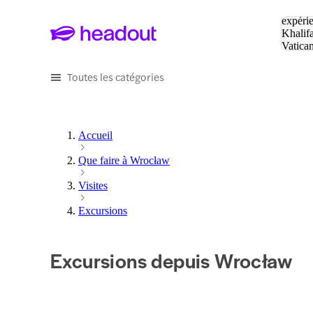
Tapez v
expérie
Khalif
Vatica
Eiffel
P
Toutes les catégories
Accueil
Que faire à Wrocław
Visites
Excursions
Excursions depuis Wrocław