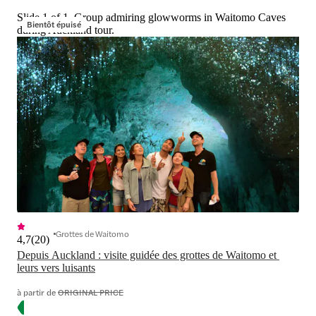
Slide 1 of 1, Group admiring glowworms in Waitomo Caves
Bientôt épuisé
during Auckland tour.
Grottes de Waitomo
4,7
(
20
)
Depuis Auckland : visite guidée des grottes de Waitomo et 
leurs vers luisants
à partir de
ORIGINAL PRICE