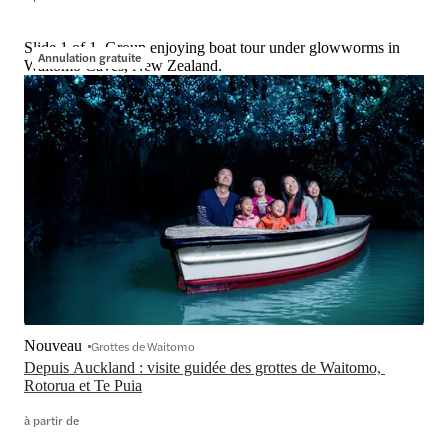
Slide 1 of 1, Group enjoying boat tour under glowworms in
Annulation gratuite
Waitomo Caves, New Zealand.
Nouveau
Grottes de Waitomo
Depuis Auckland : visite guidée des grottes de Waitomo, 
Rotorua et Te Puia
à partir de