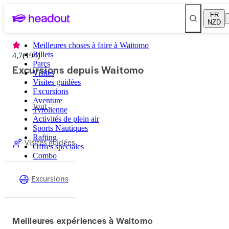
FR
NZD
Meilleures choses à faire à Waitomo
Billets
4,7
(
194
)
Parcs
Excursions depuis Waitomo
Visites
Visites guidées
Excursions
Aventure
Tout
Tyrolienne
Activités de plein air
Sports Nautiques
Rafting
Visites guidées
Offres spéciales
Combo
Excursions
Meilleures expériences à Waitomo