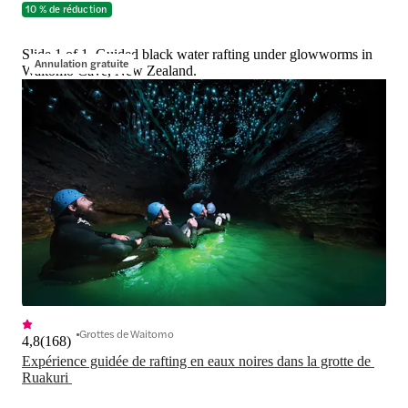
10 % de réduction
Slide 1 of 1, Guided black water rafting under glowworms in
Annulation gratuite
Waitomo Cave, New Zealand.
Grottes de Waitomo
4,8
(
168
)
Expérience guidée de rafting en eaux noires dans la grotte de 
Ruakuri 