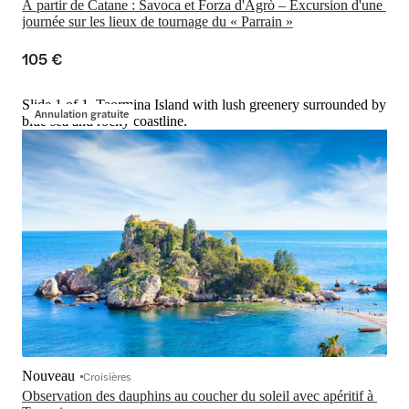
À partir de Catane : Savoca et Forza d'Agrò – Excursion d'une 
journée sur les lieux de tournage du « Parrain »
105 €
Slide 1 of 1, Taormina Island with lush greenery surrounded by
Annulation gratuite
blue sea and rocky coastline.
Nouveau
Croisières
Observation des dauphins au coucher du soleil avec apéritif à 