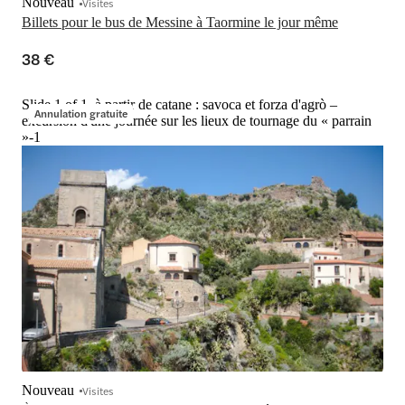
Nouveau
Visites
Billets pour le bus de Messine à Taormine le jour même
38 €
Slide 1 of 1, à partir de catane : savoca et forza d'agrò –
Annulation gratuite
excursion d'une journée sur les lieux de tournage du « parrain
»-1
Nouveau
Visites