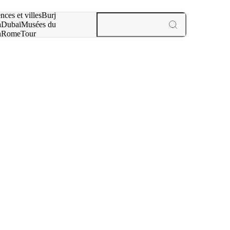
otre recherche :
nces et villes
Burj
a
Dubaï
Musées du
n
Rome
Tour
aris
expériences et villes