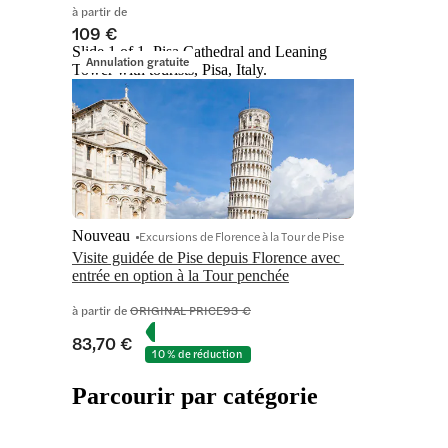
à partir de
109 €
Slide 1 of 1, Pisa Cathedral and Leaning
Annulation gratuite
Tower with tourists, Pisa, Italy.
Nouveau
Excursions de Florence à la Tour de Pise
Visite guidée de Pise depuis Florence avec 
entrée en option à la Tour penchée
à partir de
ORIGINAL PRICE
93 €
83,70 €
10 % de réduction
Parcourir par catégorie