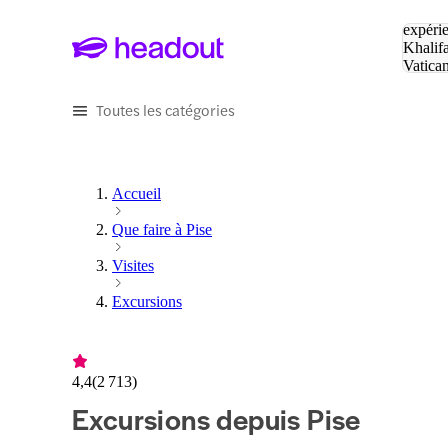
Tapez v
expérie
Khalif
Vatica
Eiffel
P
Toutes les catégories
Accueil
Que faire à Pise
Visites
Excursions
4,4
(
2 713
)
Excursions depuis Pise