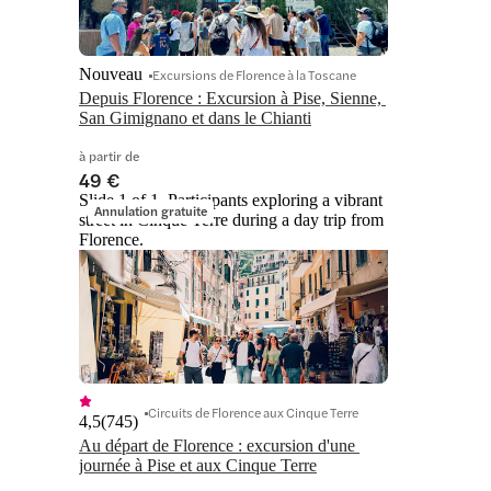
Nouveau
Excursions de Florence à la Toscane
Depuis Florence : Excursion à Pise, Sienne, 
San Gimignano et dans le Chianti
à partir de
49 €
Slide 1 of 1, Participants exploring a vibrant
Annulation gratuite
street in Cinque Terre during a day trip from
Florence.
Circuits de Florence aux Cinque Terre
4,5
(
745
)
Au départ de Florence : excursion d'une 
journée à Pise et aux Cinque Terre