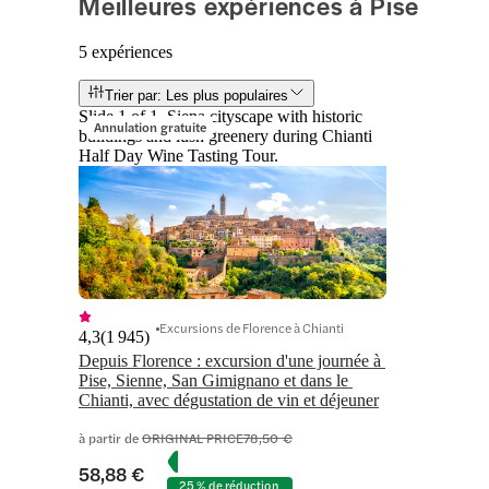
Meilleures expériences à Pise
5 expériences
Trier par: Les plus populaires
Slide 1 of 1, Siena cityscape with historic
Annulation gratuite
buildings and lush greenery during Chianti
Half Day Wine Tasting Tour.
Excursions de Florence à Chianti
4,3
(
1 945
)
Depuis Florence : excursion d'une journée à 
Pise, Sienne, San Gimignano et dans le 
Chianti, avec dégustation de vin et déjeuner
à partir de
ORIGINAL PRICE
78,50 €
58,88 €
25 % de réduction