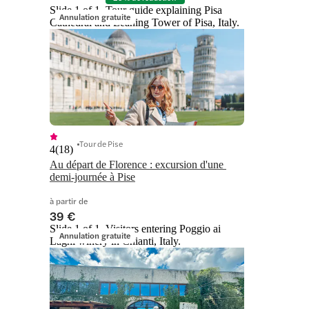
Slide 1 of 1, Tour guide explaining Pisa
Annulation gratuite
Cathedral and Leaning Tower of Pisa, Italy.
Tour de Pise
4
(
18
)
Au départ de Florence : excursion d'une 
demi-journée à Pise
à partir de
39 €
Slide 1 of 1, Visitors entering Poggio ai
Annulation gratuite
Laghi winery in Chianti, Italy.