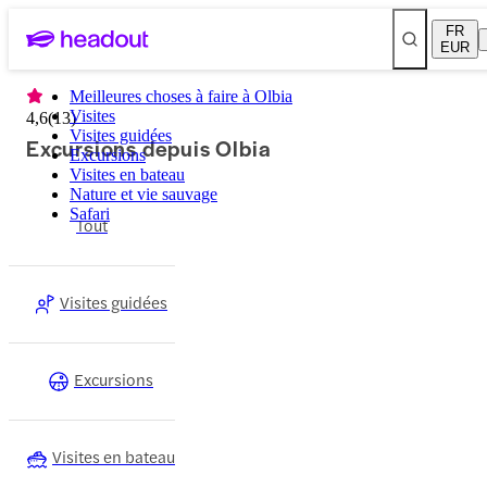
FR
EUR
Meilleures choses à faire à Olbia
Visites
4,6
(
13
)
Visites guidées
Excursions depuis Olbia
Excursions
Visites en bateau
Nature et vie sauvage
Safari
Tout
Visites guidées
Excursions
Visites en bateau