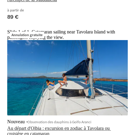
à partir de
89 €
Slide 1 of 1, Catamaran sailing near Tavolara Island with
Annulation gratuite
passengers enjoying the view.
Nouveau
Observation des dauphins à Golfo Aranci
Au départ d'Olbia : excursion en zodiac à Tavolara ou 
croisière en catamaran