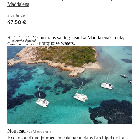
Maddalena
à partir de
47,50 €
Slide 1 of 1, Catamarans sailing near La Maddalena's rocky
Bientôt épuisé
coastline in clear turquoise waters.
Nouveau
La Maddalena
Excursion d'une journée en catamaran dans l'archipel de La 