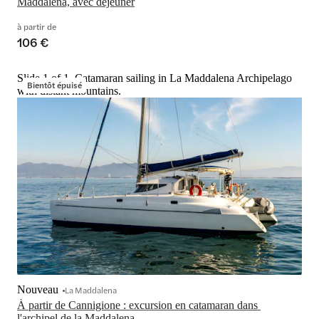
Maddalena, avec déjeuner
à partir de
106 €
Slide 1 of 1, Catamaran sailing in La Maddalena Archipelago
Bientôt épuisé
with distant mountains.
Nouveau
La Maddalena
À partir de Cannigione : excursion en catamaran dans 
l'archipel de la Maddalena