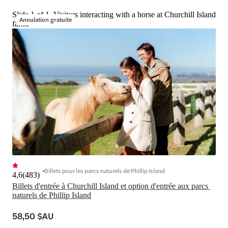
Slide 1 of 1, Visitors interacting with a horse at Churchill Island
Annulation gratuite
farm.
Billets pour les parcs naturels de Phillip Island
4,6
(
483
)
Billets d'entrée à Churchill Island et option d'entrée aux parcs 
naturels de Phillip Island
58,50 $AU