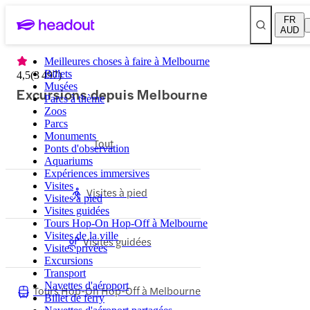
FR
AUD
Meilleures choses à faire à Melbourne
Billets
4,5
(
3 497
)
Musées
Excursions depuis Melbourne
Parcs à thème
Zoos
Parcs
Monuments
Tout
Ponts d'observation
Aquariums
Expériences immersives
Visites
Visites à pied
Visites à pied
Visites guidées
Tours Hop-On Hop-Off à Melbourne
Visites de la ville
Visites guidées
Visites privées
Excursions
Transport
Navettes d'aéroport
Tours Hop-On Hop-Off à Melbourne
Billet de ferry