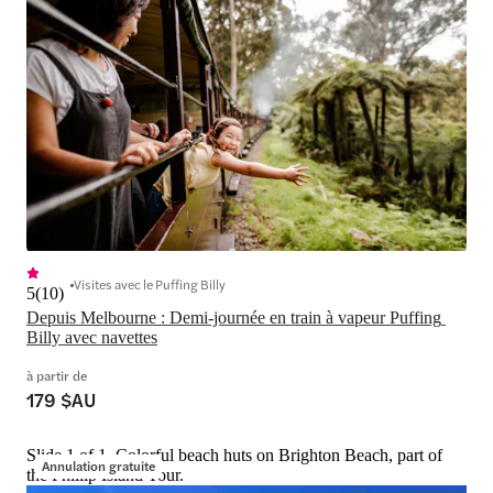
Visites avec le Puffing Billy
5
(
10
)
Depuis Melbourne : Demi-journée en train à vapeur Puffing 
Billy avec navettes
à partir de
179 $AU
Slide 1 of 1, Colorful beach huts on Brighton Beach, part of
Annulation gratuite
the Phillip Island Tour.