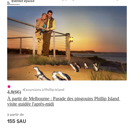
Bientôt épuisé
Island.
Excursions à Phillip Island
4,8
(
66
)
À partir de Melbourne : Parade des pingouins Phillip Island 
visite guidée l'après-midi
à partir de
155 $AU