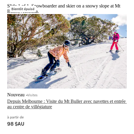
Slide 1 of 1, Snowboarder and skier on a snowy slope at Mt
Bientôt épuisé
Buller, Australia.
Nouveau
Visites
Depuis Melbourne : Visite du Mt Buller avec navettes et entrée 
au centre de villégiature
à partir de
98 $AU