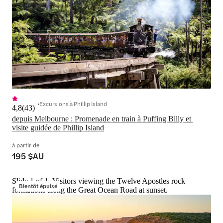
Excursions à Phillip Island
4,8
(
43
)
depuis Melbourne : Promenade en train à Puffing Billy et 
visite guidée de Phillip Island
à partir de
195 $AU
Slide 1 of 1, Visitors viewing the Twelve Apostles rock
Bientôt épuisé
formations along the Great Ocean Road at sunset.