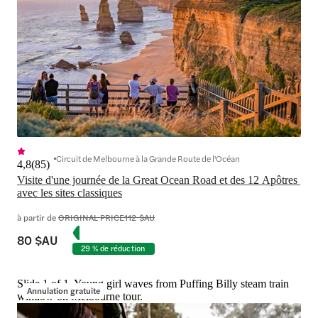
Circuit de Melbourne à la Grande Route de l'Océan
4,8
(
85
)
Visite d'une journée de la Great Ocean Road et des 12 Apôtres 
avec les sites classiques
à partir de
ORIGINAL PRICE
112 $AU
80 $AU
29 % de réduction
Slide 1 of 1, Young girl waves from Puffing Billy steam train
Annulation gratuite
window on Melbourne tour.