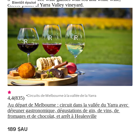
Bientôt épuisé
cheese platter at Yarra Valley vineyard.
Circuits de Melbourne à la vallée de la Yarra
4,4
(
835
)
Au départ de Melbourne : circuit dans la vallée du Yarra avec 
déjeuner gastronomique, dégustations de gin, de vins, de 
fromages et de chocolat, et arrêt à Healesville
189 $AU