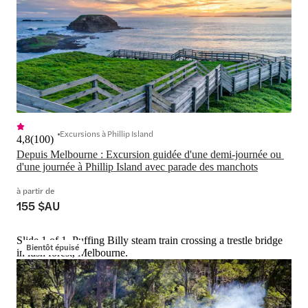
Excursions à Phillip Island
4,8
(
100
)
Depuis Melbourne : Excursion guidée d'une demi-journée ou 
d'une journée à Phillip Island avec parade des manchots
à partir de
155 $AU
Slide 1 of 1, Puffing Billy steam train crossing a trestle bridge
Bientôt épuisé
in lush forest, Melbourne.