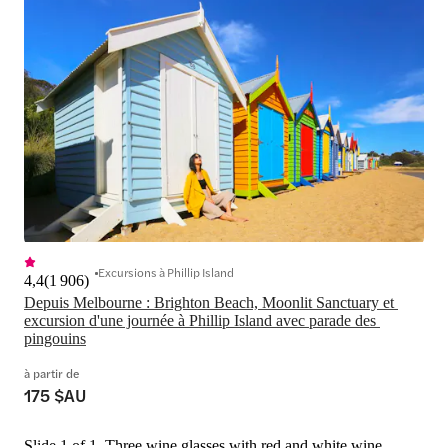
Excursions à Phillip Island
4,4
(
1 906
)
Depuis Melbourne : Brighton Beach, Moonlit Sanctuary et 
excursion d'une journée à Phillip Island avec parade des 
pingouins
à partir de
175 $AU
Slide 1 of 1, Three wine glasses with red and white wine,