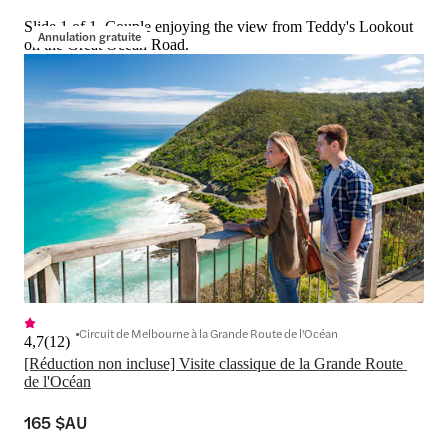
Slide 1 of 1, Couple enjoying the view from Teddy's Lookout
Annulation gratuite
on the Great Ocean Road.
Circuit de Melbourne à la Grande Route de l'Océan
4,7
(
12
)
[Réduction non incluse] Visite classique de la Grande Route 
de l'Océan
165 $AU