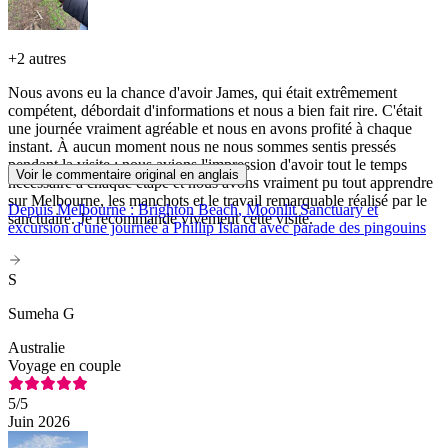
+
2 autres
Nous avons eu la chance d'avoir James, qui était extrêmement
compétent, débordait d'informations et nous a bien fait rire. C'était
une journée vraiment agréable et nous en avons profité à chaque
instant. À aucun moment nous ne nous sommes sentis pressés
pendant la visite ; nous avions l'impression d'avoir tout le temps
Voir le commentaire original en anglais
nécessaire à chaque étape et nous avons vraiment pu tout apprendre
sur Melbourne, les manchots et le travail remarquable réalisé par le
Depuis Melbourne : Brighton Beach, Moonlit Sanctuary et
sanctuaire. Je recommande vivement cette visite.
excursion d'une journée à Phillip Island avec parade des pingouins
S
Sumeha G
Australie
Voyage en couple
5
/5
Juin 2026