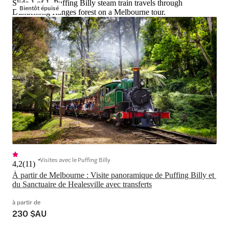
Slide 1 of 1, Puffing Billy steam train travels through
Bientôt épuisé
Dandenong Ranges forest on a Melbourne tour.
Visites avec le Puffing Billy
4,2
(
11
)
À partir de Melbourne : Visite panoramique de Puffing Billy et 
du Sanctuaire de Healesville avec transferts
à partir de
230 $AU