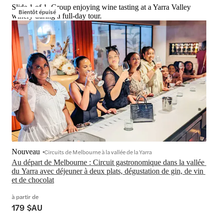
Slide 1 of 1, Group enjoying wine tasting at a Yarra Valley
Bientôt épuisé
winery during a full-day tour.
Nouveau
Circuits de Melbourne à la vallée de la Yarra
Au départ de Melbourne : Circuit gastronomique dans la vallée 
du Yarra avec déjeuner à deux plats, dégustation de gin, de vin 
et de chocolat
à partir de
179 $AU