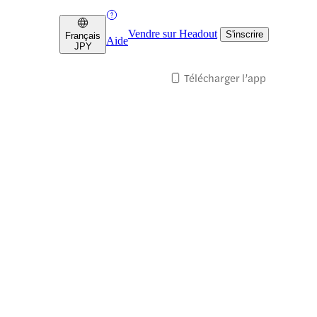
Vendre sur Headout
S'inscrire
Français
Aide
JPY
Télécharger l’app