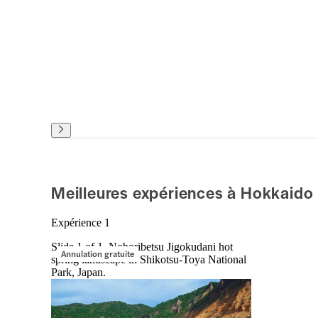
Meilleures expériences à Hokkaido
Expérience 1
Slide 1 of 1, Noboribetsu Jigokudani hot
Annulation gratuite
spring landscape in Shikotsu-Toya National
Park, Japan.