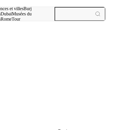
otre recherche :
nces et villes
Burj
a
Dubaï
Musées du
n
Rome
Tour
aris
expériences et villes