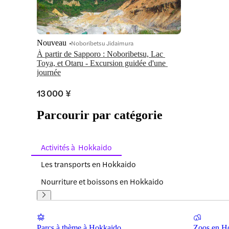
Nouveau
Noboribetsu Jidaimura
À partir de Sapporo : Noboribetsu, Lac 
Toya, et Otaru - Excursion guidée d'une 
journée
13 000 ¥
Parcourir par catégorie
Activités à Hokkaido
Les transports en Hokkaido
Nourriture et boissons en Hokkaido
Parcs à thème à Hokkaido
Zoos en H