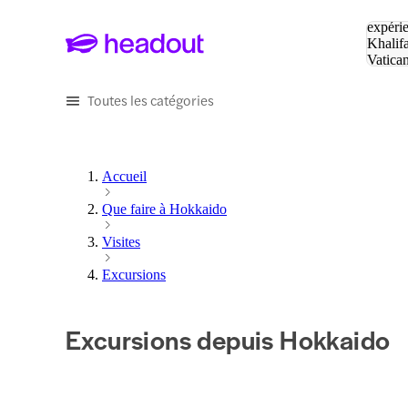
Tapez v
expérie
Khalif
Vatica
Eiffel
P
Toutes les catégories
Accueil
Que faire à Hokkaido
Visites
Excursions
Excursions depuis Hokkaido