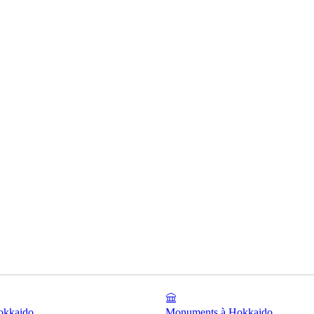
okkaido
Monuments à Hokkaido