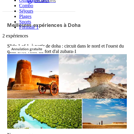
Excursions
Offres spéciales
Combo
Séjours
Plages
Sports
Meilleures expériences à Doha
Formule 1
2 expériences
Slide 1 of 1, à partir de doha : circuit dans le nord et l'ouest du
Annulation gratuite
qatar avec visite du fort d'al zubara-1