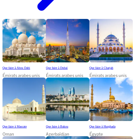
Que faire à Abou Dabi
Que faire à Dubaï
Que faire à Charjah
Émirats arabes unis
Émirats arabes unis
Émirats arabes unis
Que faire à Mascate
Que faire à Bakou
Que faire à Hurghada
Oman
Azerbaïdjan
Égypte