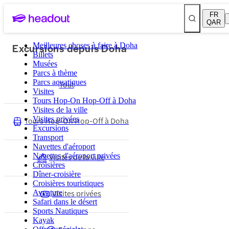
FR
QAR
Excursions depuis Doha
Meilleures choses à faire à Doha
Billets
Musées
Parcs à thème
Parcs aquatiques
Tout
Visites
Tours Hop-On Hop-Off à Doha
Visites de la ville
Visites privées
Tours Hop-On Hop-Off à Doha
Excursions
Transport
Navettes d'aéroport
Navettes d'aéroport privées
Visites de la ville
Croisières
Dîner-croisière
Croisières touristiques
Visites privées
Aventure
Safari dans le désert
Sports Nautiques
Kayak