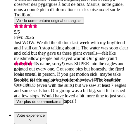
observer des pygargues à bout de bras. Marius, notre guide,
nous a donné plein d'informations sur les oiseaux et sur le
Trollfjord.
Voir le commentaire original en anglais
5
/5
Févr. 2026
Just WOW. We did the rib tour last week with my boyfriend
and I still can’t stop talking about it. The water was sooo clear
and cold but they gave us these giant overalls—felt like
marshmallow people but stayed warm! Our guide (can’t
remember his name, sorry!) was SUPER into the eagles and
pointed out every one. Got some pics but honestly, the fjord
4
/5
looks unreal in person. If you get motion sick, maybe take
Févr. 2026
something before, it gets choppy at times. 100% worth the
Booked for the eagles, stayed for the views. The boat ride
frozen toes.
was COLD (even with the suits) but we saw at least 7 eagles
and some seals too. Our group was a bit big, so it felt rushed
at a few stops. Would have loved a bit more time to just soak
it in. Still, crazy cool landscapes!!
Voir plus de commentaires
Votre expérience