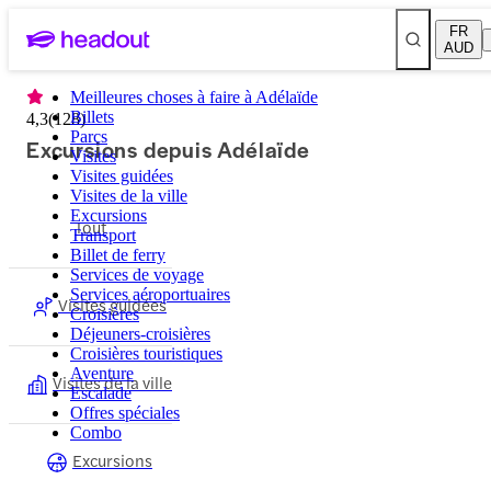
FR
AUD
Meilleures choses à faire à Adélaïde
Billets
4,3
(
128
)
Parcs
Excursions depuis Adélaïde
Visites
Visites guidées
Visites de la ville
Excursions
Tout
Transport
Billet de ferry
Services de voyage
Services aéroportuaires
Visites guidées
Croisières
Déjeuners-croisières
Croisières touristiques
Aventure
Visites de la ville
Escalade
Offres spéciales
Combo
Excursions