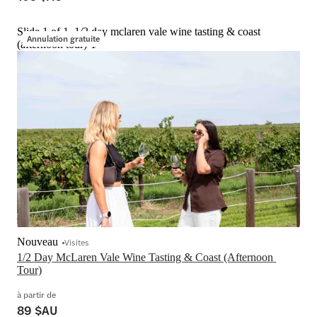
Slide 1 of 1, 1/2 day mclaren vale wine tasting & coast
Annulation gratuite
(afternoon tour)-1
Nouveau
Visites
1/2 Day McLaren Vale Wine Tasting & Coast (Afternoon 
Tour)
à partir de
89 $AU