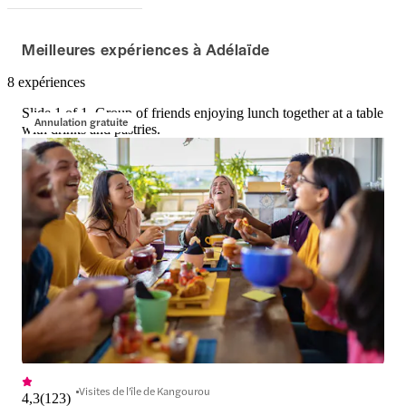
Meilleures expériences à Adélaïde
8 expériences
Slide 1 of 1, Group of friends enjoying lunch together at a table
Annulation gratuite
with drinks and pastries.
Visites de l'île de Kangourou
4,3
(
123
)