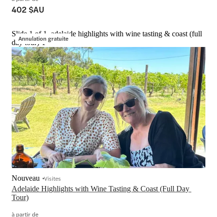
402 $AU
Slide 1 of 1, adelaide highlights with wine tasting & coast (full
Annulation gratuite
day tour)-1
Nouveau
Visites
Adelaide Highlights with Wine Tasting & Coast (Full Day 
Tour)
à partir de