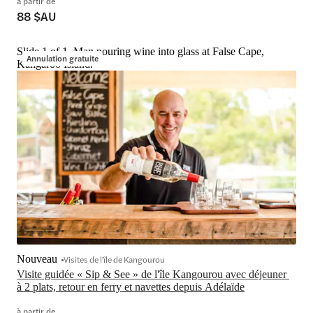
à partir de
88 $AU
Slide 1 of 1, Man pouring wine into glass at False Cape,
Annulation gratuite
Kangaroo Island.
Nouveau
Visites de l'île de Kangourou
Visite guidée « Sip & See » de l'île Kangourou avec déjeuner 
à 2 plats, retour en ferry et navettes depuis Adélaïde
à partir de