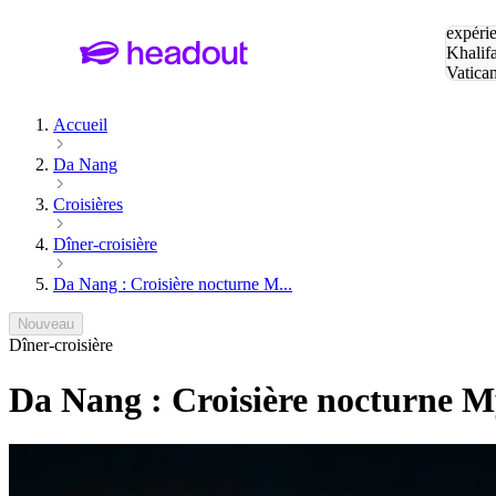
Tapez v
expérie
Khalif
Vatica
Eiffel
P
Accueil
Da Nang
Croisières
Dîner-croisière
Da Nang : Croisière nocturne M...
Nouveau
Dîner-croisière
Da Nang : Croisière nocturne M