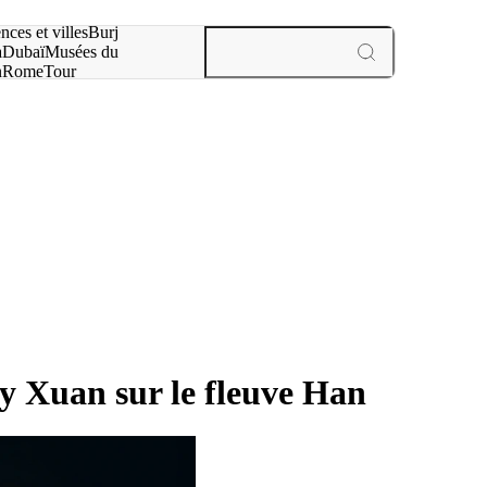
otre recherche :
nces et villes
Burj
a
Dubaï
Musées du
n
Rome
Tour
aris
expériences et villes
y Xuan sur le fleuve Han