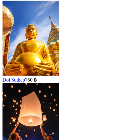
Doi Suthep
750 ฿