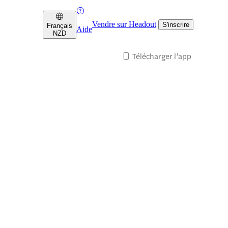
Vendre sur Headout
S'inscrire
Français
Aide
NZD
Télécharger l’app