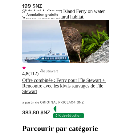
199 $NZ
Slide 1 of 1, Stewart Island Ferry on water
Annulation gratuite
with kiwi bird in natural habitat.
Île Stewart
4,8
(
112
)
Offre combinée : Ferry pour l'île Stewart + 
Rencontre avec les kiwis sauvages de l'île 
Stewart
à partir de
ORIGINAL PRICE
404 $NZ
383,80 $NZ
5 % de réduction
Parcourir par catégorie