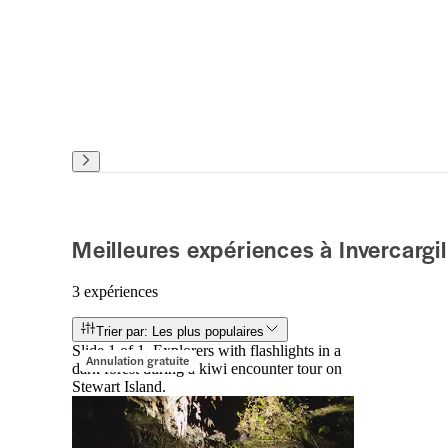
Meilleures expériences à Invercargil
3 expériences
Trier par: Les plus populaires
Slide 1 of 1, Explorers with flashlights in a
Annulation gratuite
dark forest during a kiwi encounter tour on
Stewart Island.