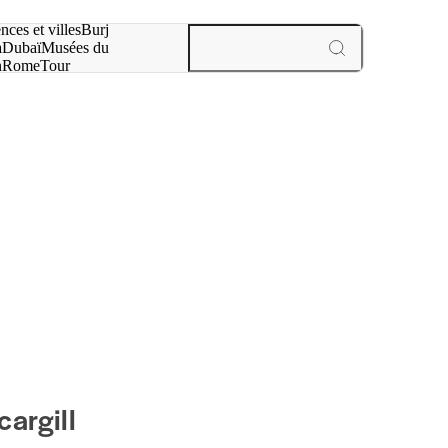
otre recherche :
nces et villes
Burj
a
Dubaï
Musées du
n
Rome
Tour
aris
expériences et villes
cargill