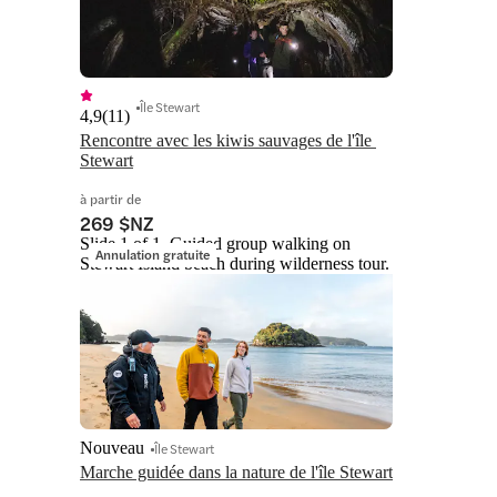
Île Stewart
4,9
(
11
)
Rencontre avec les kiwis sauvages de l'île 
Stewart
à partir de
269 $NZ
Slide 1 of 1, Guided group walking on
Annulation gratuite
Stewart Island beach during wilderness tour.
Nouveau
Île Stewart
Marche guidée dans la nature de l'île Stewart