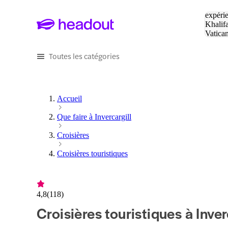
Tapez v
expérie
Khalif
Vatica
Eiffel
P
Toutes les catégories
Accueil
Que faire à Invercargill
Croisières
Croisières touristiques
4,8
(
118
)
Croisières touristiques à Inver