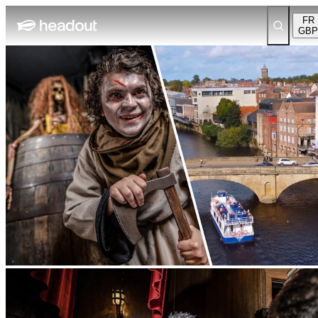
FR
GBP