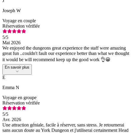
J
Joseph W
Voyage en couple
Réservation vérifiée
5
/5
Mai 2026
We enjoyed the dungeons great experience the staff were amazing
great fun ..couldn't fault our experience better than what we thought
it would be will recommend keep up the good work 👌😀
En savoir plus
E
Emma N
Voyage en groupe
Réservation vérifiée
5
/5
Avr. 2026
Une attraction géniale, facile à réserver, sans stress. Je retournerai
sans aucun doute au York Dungeon et j'utiliserai certainement Head