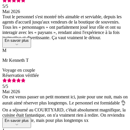
5
/5
Mai 2026
Tout le personnel s'est montré très aimable et serviable, depuis les
agents d'accueil jusqu'aux vendeurs de la boutique de souvenirs.
Tous les « personnages » ont parfaitement joué leur rôle et ont su
interagir avec les « paysans », rendant ainsi l'expérience à la fois
instructive et divertissante. Ça vaut vraiment le détour.
En savoir plus
M
Mr Kenneth T
Voyage en couple
Réservation vérifiée
5
/5
Mai 2026
On est venus passer un petit moment ici, juste pour une nuit, mais on
aurait aimé réserver plus longtemps. Le personnel est formidable 👌
On a séjourné au COURTYARD, c'était absolument magnifique, la
cuisine était fantastique, on n'a vraiment rien à redire. On reviendra
sans aucun doute, mais pour plus longtemps xx
En savoir plus