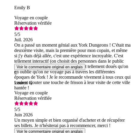
Emily B
Voyage en couple
Réservation vérifiée
5
/5
Juil. 2026
On a passé un moment génial aux York Dungeons ! C'était ma
deuxième visite, mais la première pour mon copain, et même
si j'y étais déjà allée, c'est une expérience incroyable. C'est
tellement interactif (on choisit des personnes dans le public
pour participer !) et les comédiens sont tellement doués qu'on
Voir le commentaire original en anglais
en oublie qu'on ne voyage pas à travers les différentes
L
époques de York ! Je le recommande vivement à tous ceux qui
veulent ajouter une touche de frisson à leur visite de cette ville
Lauren G
hantée !
Voyage en couple
Réservation vérifiée
5
/5
Juin 2026
Un moyen simple et bien organisé d'acheter et de récupérer
ses billets. Je n'hésiterai pas à recommencer, merci !
Voir le commentaire original en anglais