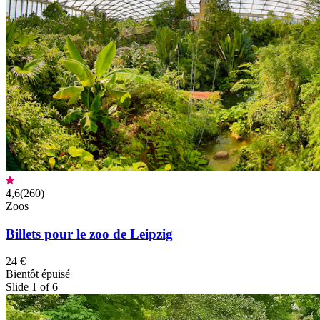
4,6
(
260
)
Zoos
Billets pour le zoo de Leipzig
24 €
Bientôt épuisé
Slide 1 of 6