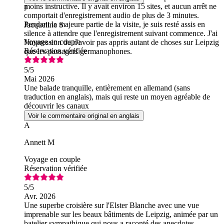
moins instructive. Il y avait environ 15 sites, et aucun arrêt ne
J
comportait d'enregistrement audio de plus de 3 minutes.
Pendant la majeure partie de la visite, je suis resté assis en
Jacqueline S
silence à attendre que l'enregistrement suivant commence. J'ai
Voyage en couple
l'impression de n'avoir pas appris autant de choses sur Leipzig
Réservation vérifiée
que les passagers germanophones.
5
/5
Mai 2026
Une balade tranquille, entièrement en allemand (sans
traduction en anglais), mais qui reste un moyen agréable de
découvrir les canaux
Voir le commentaire original en anglais
A
Annett M
Voyage en couple
Réservation vérifiée
5
/5
Avr. 2026
Une superbe croisière sur l'Elster Blanche avec une vue
imprenable sur les beaux bâtiments de Leipzig, animée par un
batelier sympathique qui nous a raconté des anecdotes