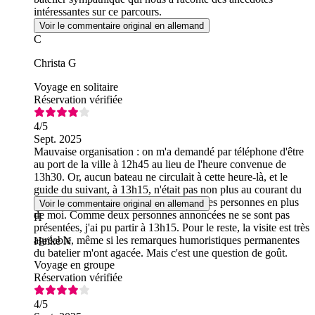
intéressantes sur ce parcours.
Voir le commentaire original en allemand
C
Christa G
Voyage en solitaire
Réservation vérifiée
4
/5
Sept. 2025
Mauvaise organisation : on m'a demandé par téléphone d'être
au port de la ville à 12h45 au lieu de l'heure convenue de
13h30. Or, aucun bateau ne circulait à cette heure-là, et le
guide du suivant, à 13h15, n'était pas non plus au courant du
déplacement. Cela concernait deux autres personnes en plus
Voir le commentaire original en allemand
de moi. Comme deux personnes annoncées ne se sont pas
H
présentées, j'ai pu partir à 13h15. Pour le reste, la visite est très
agréable, même si les remarques humoristiques permanentes
Heike N
du batelier m'ont agacée. Mais c'est une question de goût.
Voyage en groupe
Réservation vérifiée
4
/5