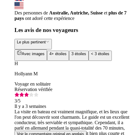
Des personnes de
Australie, Autriche, Suisse
et
plus de 7
pays
ont adoré cette expérience
Les avis de nos voyageurs
Le plus pertinent
Avec images
4+ étoiles
3 étoiles
< 3 étoiles
H
Hollyann M
Voyage en solitaire
Réservation vérifiée
3
/5
Il y a 3 semaines
La visite en bateau est vraiment magnifique, et les lieux que
l'on peut découvrir sont charmants. Le guide est un excellent
conducteur, très serviable et sympathique. Cependant, il a
parlé en allemand pendant la quasi-totalité des 70 minutes,
alors que la visite audio en anglais était bien plus courte et
Voir le commentaire original en anglais