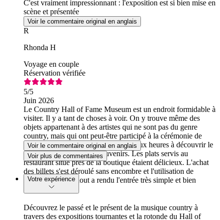
C'est vraiment impressionnant : l'exposition est si bien mise en
scène et présentée
Voir le commentaire original en anglais
R
Rhonda H
Voyage en couple
Réservation vérifiée
5
/5
Juin 2026
Le Country Hall of Fame Museum est un endroit formidable à
visiter. Il y a tant de choses à voir. On y trouve même des
objets appartenant à des artistes qui ne sont pas du genre
country, mais qui ont peut-être participé à la cérémonie de
remise des prix. Nous avons passé deux heures à découvrir le
Voir le commentaire original en anglais
musée et la boutique de souvenirs. Les plats servis au
Voir plus de commentaires
restaurant situé près de la boutique étaient délicieux. L'achat
des billets s'est déroulé sans encombre et l'utilisation de
Votre expérience
l'application Headout a rendu l'entrée très simple et bien
organisée.
Découvrez le passé et le présent de la musique country à
travers des expositions tournantes et la rotonde du Hall of