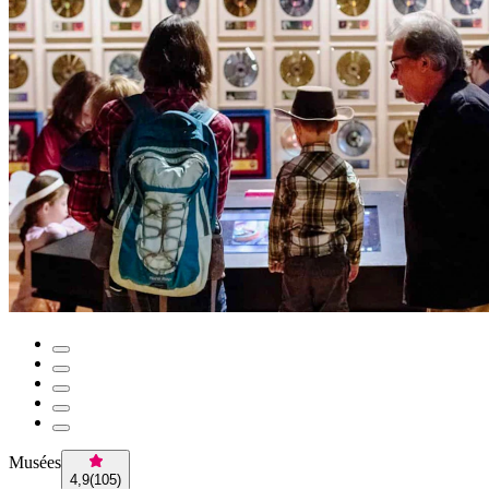
Musées
4,9
(
105
)