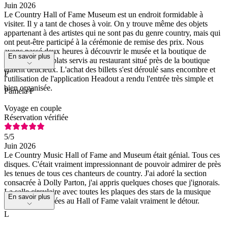
Juin 2026
Le Country Hall of Fame Museum est un endroit formidable à
visiter. Il y a tant de choses à voir. On y trouve même des objets
appartenant à des artistes qui ne sont pas du genre country, mais qui
ont peut-être participé à la cérémonie de remise des prix. Nous
avons passé deux heures à découvrir le musée et la boutique de
En savoir plus
souvenirs. Les plats servis au restaurant situé près de la boutique
étaient délicieux. L'achat des billets s'est déroulé sans encombre et
P
l'utilisation de l'application Headout a rendu l'entrée très simple et
bien organisée.
Pamela P
Voyage en couple
Réservation vérifiée
5
/5
Juin 2026
Le Country Music Hall of Fame and Museum était génial. Tous ces
disques. C'était vraiment impressionnant de pouvoir admirer de près
les tenues de tous ces chanteurs de country. J'ai adoré la section
consacrée à Dolly Parton, j'ai appris quelques choses que j'ignorais.
La salle circulaire avec toutes les plaques des stars de la musique
En savoir plus
country intronisées au Hall of Fame valait vraiment le détour.
L