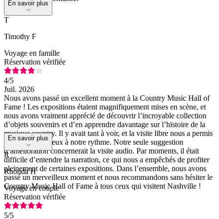
En savoir plus
T
Timothy F
Voyage en famille
Réservation vérifiée
4
/5
Juil. 2026
Nous avons passé un excellent moment à la Country Music Hall of
Fame ! Les expositions étaient magnifiquement mises en scène, et
nous avons vraiment apprécié de découvrir l’incroyable collection
d’objets souvenirs et d’en apprendre davantage sur l’histoire de la
musique country. Il y avait tant à voir, et la visite libre nous a permis
En savoir plus
d’explorer les lieux à notre rythme. Notre seule suggestion
d’amélioration concernerait la visite audio. Par moments, il était
R
difficile d’entendre la narration, ce qui nous a empêchés de profiter
pleinement de certaines expositions. Dans l’ensemble, nous avons
Rhonda H
passé un merveilleux moment et nous recommandons sans hésiter le
Country Music Hall of Fame à tous ceux qui visitent Nashville !
Voyage en couple
Réservation vérifiée
5
/5