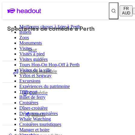
FR
AUD
Spectacles de comédie à Perth
Meilleures choses à faire à Perth
Billets
Zoos
Monuments
Visites
Tout
Visites à pied
Visites guidées
Tours Hop-On Hop-Off à Perth
Visites de la ville
Comédie musicale
Vélos et Segway
Excursions
Expériences du patrimoine
Transport
Comédie
Billet de ferry
Croisières
Dîner-croisière
Sports
Déjeuners-croisières
Whale Watching
Croisières touristiques
Manger et boire