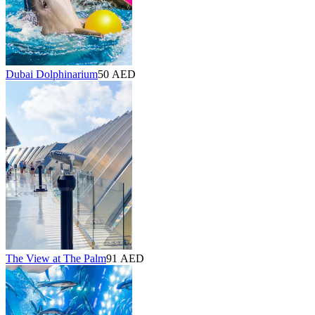
Dubai Dolphinarium
50 AED
The View at The Palm
91 AED