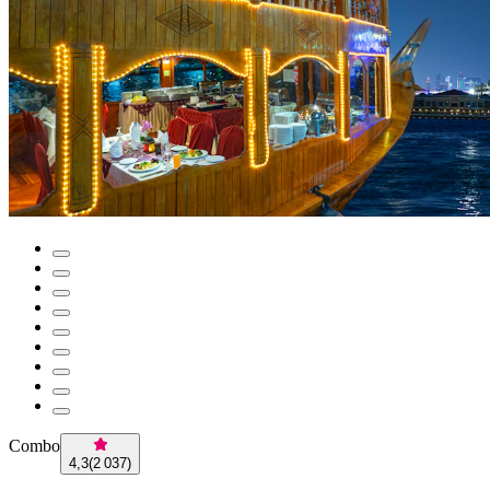
Combo
4,3
(
2 037
)