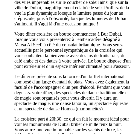
des vues imprenables sur le coucher de soleil ainsi que sur la
ville de Dubaï, magnifiquement éclairée le soir. Profitez de la
vue la plus dynamique lorsque la lumière passe du jour au
crépuscule, puis à l'obscurité, lorsque les lumières de Dubaï
s'animent. Il s'agit là d'une occasion unique !
Votre dîner croisière en boutre commencera à Bur Dubai,
lorsque vous vous présenterez à l'embarcadère désigné à
Marsa Al Seef, à côté du consulat britannique. Vous serez
accueillis par le personnel sympathique de la croisière qui
vous souhaitera la bienvenue avec des jus de fruits frais, du
café arabe et des dattes à votre arrivée. Le boutre dispose d'un
pont extérieur et d'un espace intérieur climatisé pour s'asseoir.
Le dîner se présente sous la forme d'un buffet international
composé d'un large éventail de plats. Vous avez également la
faculté de l'accompagner d'un peu d'alcool. Pendant que vous
dégustez votre dîner, des spectacles de danse traditionnelle et
de magie sont organisés pour vous divertir. Il y aura un
spectacle de magie, une danse tanoura, un spectacle équestre
et un spectacle de danse Homos (marionnettes).
La croisière part à 20h30, ce qui en fait le moment idéal pour
voir les monuments de Dubaï briller de mille feux la nuit.
Vous aurez une vue imprenable sur les yachts de luxe, les