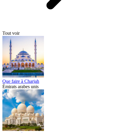
Tout voir
Que faire à Charjah
Émirats arabes unis