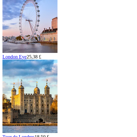
London Eye
25,38 £
Tour de Londres
18,50 £