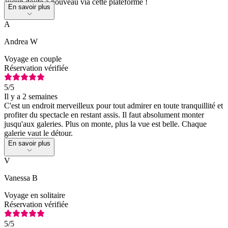
aucun doute à nouveau via cette plateforme !
En savoir plus
A
Andrea W
Voyage en couple
Réservation vérifiée
5
/5
Il y a 2 semaines
C'est un endroit merveilleux pour tout admirer en toute tranquillité et
profiter du spectacle en restant assis. Il faut absolument monter
jusqu'aux galeries. Plus on monte, plus la vue est belle. Chaque
galerie vaut le détour.
En savoir plus
V
Vanessa B
Voyage en solitaire
Réservation vérifiée
5
/5