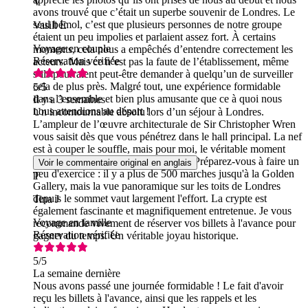
V
avons trouvé que c’était un superbe souvenir de Londres. Le
seul bémol, c’est que plusieurs personnes de notre groupe
Vasili E
étaient un peu impolies et parlaient assez fort. À certains
Voyage en couple
moments, cela nous a empêchés d’entendre correctement les
Réservation vérifiée
acteurs. Mais ce n’est pas la faute de l’établissement, même
s’ils pourraient peut-être demander à quelqu’un de surveiller
cela de plus près. Malgré tout, une expérience formidable
5
/5
dans l’ensemble et bien plus amusante que ce à quoi nous
Il y a 3 semaines
nous attendions au départ !
Un incontournable absolu lors d’un séjour à Londres.
L’ampleur de l’œuvre architecturale de Sir Christopher Wren
vous saisit dès que vous pénétrez dans le hall principal. La nef
est à couper le souffle, mais pour moi, le véritable moment
fort a été l’ascension jusqu’au dôme. Préparez-vous à faire un
Voir le commentaire original en anglais
peu d'exercice : il y a plus de 500 marches jusqu'à la Golden
T
Gallery, mais la vue panoramique sur les toits de Londres
depuis le sommet vaut largement l'effort. La crypte est
Tina J
également fascinante et magnifiquement entretenue. Je vous
Voyage en famille
recommande vivement de réserver vos billets à l'avance pour
Réservation vérifiée
gagner du temps. Un véritable joyau historique.
5
/5
La semaine dernière
Nous avons passé une journée formidable ! Le fait d'avoir
reçu les billets à l'avance, ainsi que les rappels et les