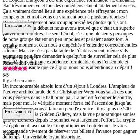
était très immersive et tous les comédiens étaient totalement investis.
Ça a vraiment donné lieu à une expérience très effrayante : mon
compagnon et moi avons eu vraiment peur à plusieurs reprises !
Nous avons également beaucoup apprécié les photos qu’ils ont
En savoir plus
prises de nous au début et nous avons trouvé que c’était un superbe
souvenir de Londres. Le seul bémol, c’est que plusieurs personnes
V
de notre groupe étaient un peu impolies et parlaient assez fort. À
certains moments, cela nous a empêchés d’entendre correctement les
Vasili E
acteurs. Mais ce n’est pas la faute de l’établissement, même s’ils
pourraient peut-être demander à quelqu’un de surveiller cela de plus
Voyage en couple
près. Malgré tout, une expérience formidable dans l’ensemble et
Réservation vérifiée
bien plus amusante que ce à quoi nous nous attendions au départ !
5
/5
Il y a 3 semaines
Un incontournable absolu lors d’un séjour à Londres. L’ampleur de
l’œuvre architecturale de Sir Christopher Wren vous saisit dès que
vous pénétrez dans le hall principal. La nef est à couper le souffle,
mais pour moi, le véritable moment fort a été l’ascension jusqu’au
dôme. Préparez-vous à faire un peu d'exercice : il y a plus de 500
En savoir plus
marches jusqu'à la Golden Gallery, mais la vue panoramique sur les
toits de Londres depuis le sommet vaut largement l'effort. La crypte
S
est également fascinante et magnifiquement entretenue. Je vous
recommande vivement de réserver vos billets à l'avance pour gagner
Susan R
du temps. Un véritable joyau historique.