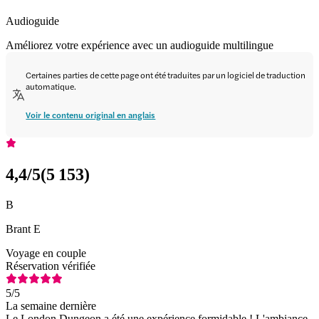
Audioguide
Améliorez votre expérience avec un audioguide multilingue
Certaines parties de cette page ont été traduites par un logiciel de traduction
automatique.
Voir le contenu original en anglais
4,4
/5
(
5 153
)
B
Brant E
Voyage en couple
Réservation vérifiée
5
/5
La semaine dernière
Le London Dungeon a été une expérience formidable ! L'ambiance