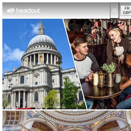
FR
GBP