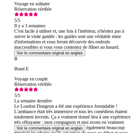
Voyage en solitaire
Réservation vérifiée
5
/5
Il y a 3 semaines
C'est facile à utiliser et, une fois à l'intérieur, n'hésitez pas à
suivre la visite guidée : les guides sont une véritable mine
d'informations et vous feront découvrir des endroits
inaccessibles si vous vous contentez de flâner au hasard.
Voir le commentaire original en anglais
B
Brant E
Voyage en couple
Réservation vérifiée
5
/5
La semaine dernière
Le London Dungeon a été une expérience formidable !
L'ambiance était très immersive et tous les comédiens étaient
totalement investis. Ça a vraiment donné lieu à une expérience
très effrayante : mon compagnon et moi avons eu vraiment
peur à plusieurs reprises ! Nous avons également beaucoup
Voir le commentaire original en anglais
apprécié les photos qu’ils ont prises de nous au début et nous