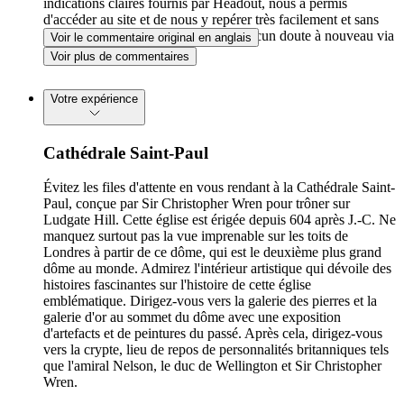
indications claires fournis par Headout, nous a permis
d'accéder au site et de nous y repérer très facilement et sans
encombre ! Nous réserverons sans aucun doute à nouveau via
Voir le commentaire original en anglais
cette plateforme !
Voir plus de commentaires
Votre expérience
Cathédrale Saint-Paul
Évitez les files d'attente en vous rendant à la Cathédrale Saint-
Paul, conçue par Sir Christopher Wren pour trôner sur
Ludgate Hill. Cette église est érigée depuis 604 après J.-C. Ne
manquez surtout pas la vue imprenable sur les toits de
Londres à partir de ce dôme, qui est le deuxième plus grand
dôme au monde. Admirez l'intérieur artistique qui dévoile des
histoires fascinantes sur l'histoire de cette église
emblématique. Dirigez-vous vers la galerie des pierres et la
galerie d'or au sommet du dôme avec une exposition
d'artefacts et de peintures du passé. Après cela, dirigez-vous
vers la crypte, lieu de repos de personnalités britanniques tels
que l'amiral Nelson, le duc de Wellington et Sir Christopher
Wren.