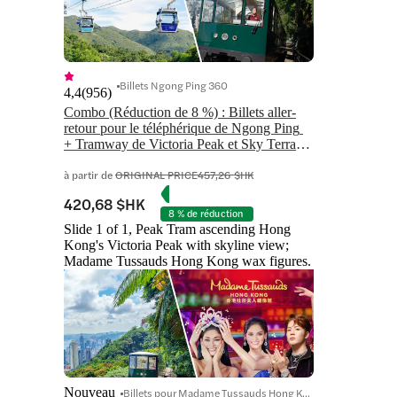
Billets Ngong Ping 360
4,4
(
956
)
Combo (Réduction de 8 %) : Billets aller-
retour pour le téléphérique de Ngong Ping 
+ Tramway de Victoria Peak et Sky Terrace 
428 Billets
à partir de
ORIGINAL PRICE
457,26 $HK
420,68 $HK
8 % de réduction
Slide 1 of 1, Peak Tram ascending Hong
Kong's Victoria Peak with skyline view;
Madame Tussauds Hong Kong wax figures.
Nouveau
Billets pour Madame Tussauds Hong Kong