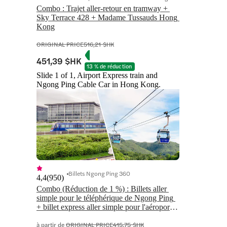
Combo : Trajet aller-retour en tramway + 
Sky Terrace 428 + Madame Tussauds Hong 
Kong
ORIGINAL PRICE
516,21 $HK
451,39 $HK
13 % de réduction
Slide 1 of 1, Airport Express train and
Ngong Ping Cable Car in Hong Kong.
Billets Ngong Ping 360
4,4
(
950
)
Combo (Réduction de 1 %) : Billets aller 
simple pour le téléphérique de Ngong Ping 
+ billet express aller simple pour l'aéroport 
de Hong Kong.
à partir de
ORIGINAL PRICE
415,75 $HK