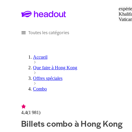
Tapez v
expérie
Khalif
Vatica
Eiffel
P
Toutes les catégories
Accueil
Que faire à Hong Kong
Offres spéciales
Combo
4,4
(
1 981
)
Billets combo à Hong Kong