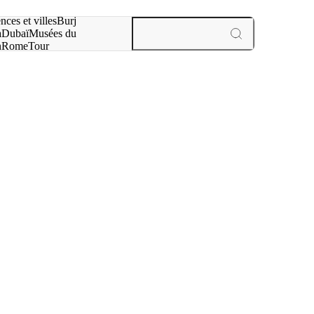
otre recherche :
nces et villes
Burj
a
Dubaï
Musées du
n
Rome
Tour
aris
expériences et villes