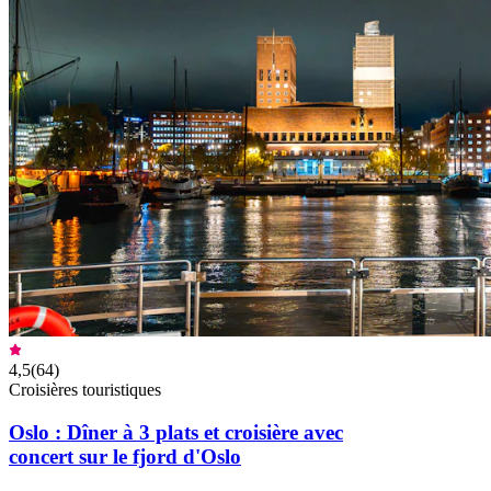
4,5
(
64
)
Croisières touristiques
Oslo : Dîner à 3 plats et croisière avec
concert sur le fjord d'Oslo