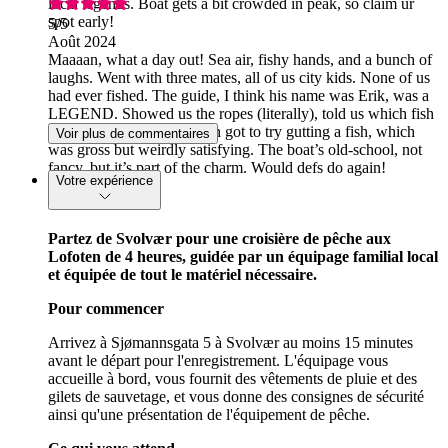
local legends. Boat gets a bit crowded in peak, so claim ur
spot early!
5
/5
Août 2024
Maaaan, what a day out! Sea air, fishy hands, and a bunch of
laughs. Went with three mates, all of us city kids. None of us
had ever fished. The guide, I think his name was Erik, was a
LEGEND. Showed us the ropes (literally), told us which fish
were worth keeping. I even got to try gutting a fish, which
Voir plus de commentaires
was gross but weirdly satisfying. The boat’s old-school, not
fancy, but it’s part of the charm. Would defs do again!
Votre expérience
Partez de Svolvær pour une croisière de pêche aux
Lofoten de 4 heures, guidée par un équipage familial local
et équipée de tout le matériel nécessaire.
Pour commencer
Arrivez à Sjømannsgata 5 à Svolvær au moins 15 minutes
avant le départ pour l'enregistrement. L'équipage vous
accueille à bord, vous fournit des vêtements de pluie et des
gilets de sauvetage, et vous donne des consignes de sécurité
ainsi qu'une présentation de l'équipement de pêche.