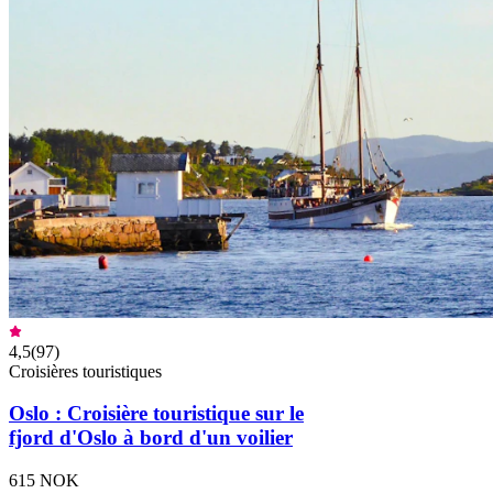
4,5
(
97
)
Croisières touristiques
Oslo : Croisière touristique sur le
fjord d'Oslo à bord d'un voilier
615 NOK