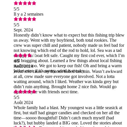
5
/5
Il y a 2 semaines
5
/5
Sept. 2024
Honestly didn’t know what to expect but this fishing trip blew
us away. Went with my boyfriend, both total rookies. The
crew was super chill and patient, nobody made us feel bad for
not knowing which end of the rod to hold, lol. Sea was a tad
choppy but boat felt safe. Caught my first cod ever, which I’m
still bragging about. Learned a few things about local fishing
4
/5
traditions too. We got to keep our fish! Oh and bring a warm
Août 2024
jacket even if it’s sunny, wind is sneaky.
Went solo cause my friends bailed last min. Wasn’t awkward
at all, crew made sure everyone got involved. Not a lotta
waiting around, which I liked. Weather was kinda grey but
didn’t ruin anything. Brought home 2 nice fish. Would go
again, maybe with friends next time.
5
/5
Août 2024
Whole family had a blast. My youngest was a little seasick at
first, but staff had ginger candies and checked on her all the
time—soooo thoughtful! Didn’t catch much myself (bad
luck?), but hubby landed a BIG one. Loved the stories about