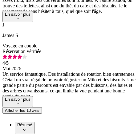
assez froid, mais des couvertures sont fournies. À l'autre station, on
trouve des toilettes, ainsi que du thé, du café et des biscuits. Je le
recommande sans hésiter à tous, quel que soit l'âge.
En savoir plus
J
James S
Voyage en couple
Réservation vérifiée
4
/5
Mai 2026
Un service fantastique. Des installations de rotation bien entretenues.
C'était un vrai régal de pouvoir déguster un Milo et des biscuits. Une
grande partie du parcours est envahie par des buissons, des haies et
des arbres envahissants, ce qui limite la vue pendant une bonne
partie du trajet.
En savoir plus
Afficher les 13 avis
Résumé