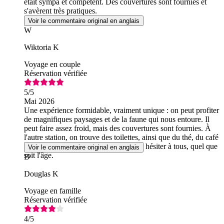
était sympa et compétent. Des couvertures sont fournies et
s'avèrent très pratiques.
Voir le commentaire original en anglais
W
Wiktoria K
Voyage en couple
Réservation vérifiée
5
/5
Mai 2026
Une expérience formidable, vraiment unique : on peut profiter
de magnifiques paysages et de la faune qui nous entoure. Il
peut faire assez froid, mais des couvertures sont fournies. À
l'autre station, on trouve des toilettes, ainsi que du thé, du café
et des biscuits. Je le recommande sans hésiter à tous, quel que
Voir le commentaire original en anglais
soit l'âge.
D
Douglas K
Voyage en famille
Réservation vérifiée
4
/5