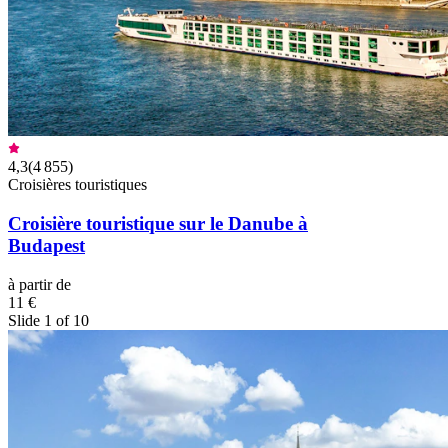
4,3
(
4 855
)
Croisières touristiques
Croisière touristique sur le Danube à
Budapest
à partir de
11 €
Slide 1 of 10