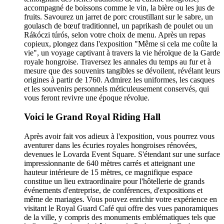
accompagné de boissons comme le vin, la bière ou les jus de
fruits. Savourez un jarret de porc croustillant sur le sabre, un
goulasch de bœuf traditionnel, un paprikash de poulet ou un
Rákóczi túrós, selon votre choix de menu. Après un repas
copieux, plongez dans l'exposition "Même si cela me coûte la
vie", un voyage captivant à travers la vie héroïque de la Garde
royale hongroise. Traversez les annales du temps au fur et à
mesure que des souvenirs tangibles se dévoilent, révélant leurs
origines à partir de 1760. Admirez les uniformes, les casques
et les souvenirs personnels méticuleusement conservés, qui
vous feront revivre une époque révolue.
Voici le Grand Royal Riding Hall
Après avoir fait vos adieux à l'exposition, vous pourrez vous
aventurer dans les écuries royales hongroises rénovées,
devenues le Lovarda Event Square. S'étendant sur une surface
impressionnante de 640 mètres carrés et atteignant une
hauteur intérieure de 15 mètres, ce magnifique espace
constitue un lieu extraordinaire pour l'hôtellerie de grands
événements d'entreprise, de conférences, d'expositions et
même de mariages. Vous pouvez enrichir votre expérience en
visitant le Royal Guard Café qui offre des vues panoramiques
de la ville, y compris des monuments emblématiques tels que