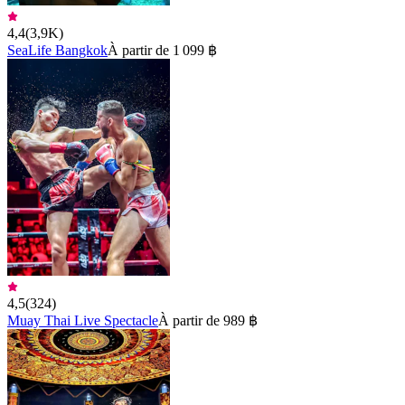
4,4
(
3,9K
)
SeaLife Bangkok
À partir de 1 099 ฿
4,5
(
324
)
Muay Thai Live Spectacle
À partir de 989 ฿