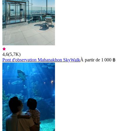
4,6
(
5,7K
)
Pont d'observation Mahanakhon SkyWalk
À partir de 1 000 ฿