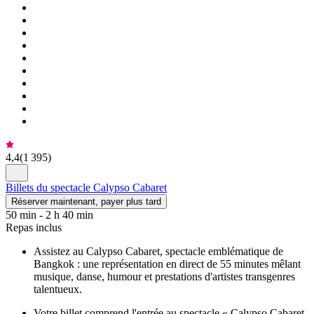
4,4
(
1 395
)
Billets du spectacle Calypso Cabaret
Réserver maintenant, payer plus tard
50 min - 2 h 40 min
Repas inclus
Assistez au Calypso Cabaret, spectacle emblématique de
Bangkok : une représentation en direct de 55 minutes mêlant
musique, danse, humour et prestations d'artistes transgenres
talentueux.
Votre billet comprend l'entrée au spectacle « Calypso Cabaret