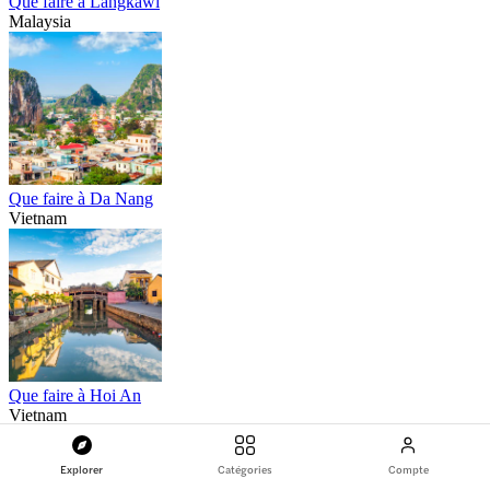
Que faire à Langkawi
Malaysia
Que faire à Da Nang
Vietnam
Que faire à Hoi An
Vietnam
Explorer
Catégories
Compte