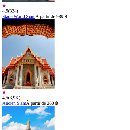
4,5
(
324
)
Stade World Siam
À partir de 989 ฿
4,5
(
3,9K
)
Ancien Siam
À partir de 260 ฿