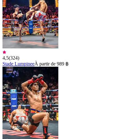
4,5
(
324
)
Stade Lumpinee
À partir de 989 ฿