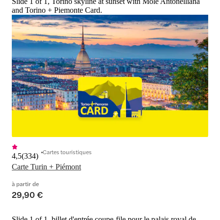
Slide 1 of 1, Torino skyline at sunset with Mole Antonelliana
and Torino + Piemonte Card.
Cartes touristiques
4,5
(
334
)
Carte Turin + Piémont
à partir de
29,90 €
Slide 1 of 1, billet d'entrée coupe-file pour le palais royal de