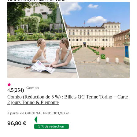
Combo
4,5
(
254
)
Combo (Réduction de 5 %) : Billets QC Terme Torino + Carte 
2 jours Torino & Piemonte
à partir de
ORIGINAL PRICE
101,90 €
96,80 €
5 % de réduction