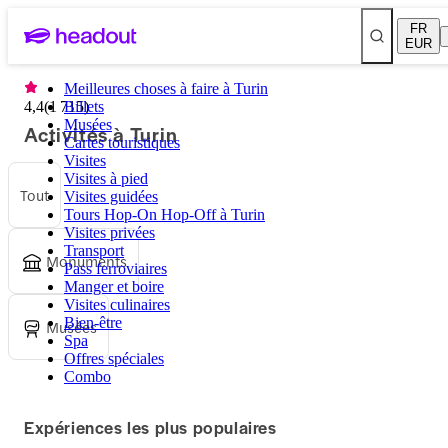
FR
EUR
Meilleures choses à faire à Turin
4,4
(
1 715
Billets
)
Musées
Activités à Turin
Cartes touristiques
Visites
Visites à pied
Tout
Visites guidées
Tours Hop-On Hop-Off à Turin
Visites privées
Transport
Monuments
Pass ferroviaires
Manger et boire
Visites culinaires
Bien-être
Musées
Spa
Offres spéciales
Combo
Expériences les plus populaires