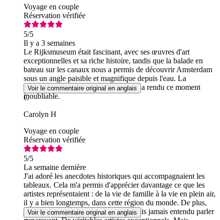
Voyage en couple
Réservation vérifiée
5
/5
Il y a 3 semaines
Le Rijksmuseum était fascinant, avec ses œuvres d'art
exceptionnelles et sa riche histoire, tandis que la balade en
bateau sur les canaux nous a permis de découvrir Amsterdam
sous un angle paisible et magnifique depuis l'eau. La
combinaison de ces deux expériences a rendu ce moment
Voir le commentaire original en anglais
inoubliable.
C
Carolyn H
Voyage en couple
Réservation vérifiée
5
/5
La semaine dernière
J'ai adoré les anecdotes historiques qui accompagnaient les
tableaux. Cela m'a permis d'apprécier davantage ce que les
artistes représentaient : de la vie de famille à la vie en plein air,
il y a bien longtemps, dans cette région du monde. De plus,
j'ai découvert des artistes dont je n'avais jamais entendu parler
Voir le commentaire original en anglais