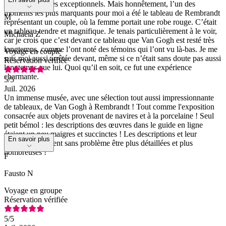
véritables artistes exceptionnels. Mais honnêtement, l’un des
moments les plus marquants pour moi a été le tableau de Rembrandt
M
représentant un couple, où la femme portait une robe rouge. C’était
un tableau tendre et magnifique. Je tenais particulièrement à le voir,
Michaela Z
car je crois que c’est devant ce tableau que Van Gogh est resté très
longtemps, comme l’ont noté des témoins qui l’ont vu là-bas. Je me
Voyage en couple
suis moi aussi arrêtée devant, même si ce n’était sans doute pas aussi
Réservation vérifiée
longtemps que lui. Quoi qu’il en soit, ce fut une expérience
charmante.
5
/5
Juil. 2026
Un immense musée, avec une sélection tout aussi impressionnante
de tableaux, de Van Gogh à Rembrandt ! Tout comme l'exposition
consacrée aux objets provenant de navires et à la porcelaine ! Seul
petit bémol : les descriptions des œuvres dans le guide en ligne
étaient un peu maigres et succinctes ! Les descriptions et leur
En savoir plus
nombre pourraient sans problème être plus détaillées et plus
nombreuses !
F
Fausto N
Voyage en groupe
Réservation vérifiée
5
/5