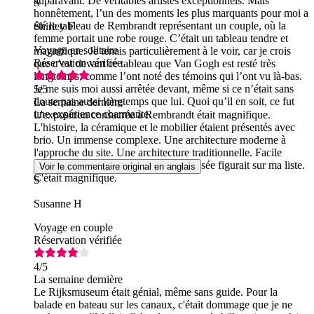
auparavant. De véritables artistes exceptionnels. Mais
S
honnêtement, l’un des moments les plus marquants pour moi a
été le tableau de Rembrandt représentant un couple, où la
Shirley F
femme portait une robe rouge. C’était un tableau tendre et
Voyage en solitaire
magnifique. Je tenais particulièrement à le voir, car je crois
Réservation vérifiée
que c’est devant ce tableau que Van Gogh est resté très
longtemps, comme l’ont noté des témoins qui l’ont vu là-bas.
Je me suis moi aussi arrêtée devant, même si ce n’était sans
5
/5
doute pas aussi longtemps que lui. Quoi qu’il en soit, ce fut
La semaine dernière
une expérience charmante.
L'exposition consacrée à Rembrandt était magnifique.
L'histoire, la céramique et le mobilier étaient présentés avec
brio. Un immense complexe. Une architecture moderne à
l'approche du site. Une architecture traditionnelle. Facile
d'accès. Je venais d'Australie et ce musée figurait sur ma liste.
Voir le commentaire original en anglais
C'était magnifique.
S
Susanne H
Voyage en couple
Réservation vérifiée
4
/5
La semaine dernière
Le Rijksmuseum était génial, même sans guide. Pour la
balade en bateau sur les canaux, c'était dommage que je ne