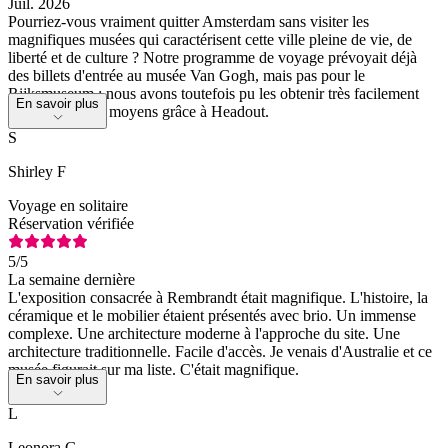
Juil. 2026
Pourriez-vous vraiment quitter Amsterdam sans visiter les
magnifiques musées qui caractérisent cette ville pleine de vie, de
liberté et de culture ? Notre programme de voyage prévoyait déjà
des billets d'entrée au musée Van Gogh, mais pas pour le
Rijksmuseum ; nous avons toutefois pu les obtenir très facilement
En savoir plus
par nos propres moyens grâce à Headout.
S
Shirley F
Voyage en solitaire
Réservation vérifiée
5
/5
La semaine dernière
L'exposition consacrée à Rembrandt était magnifique. L'histoire, la
céramique et le mobilier étaient présentés avec brio. Un immense
complexe. Une architecture moderne à l'approche du site. Une
architecture traditionnelle. Facile d'accès. Je venais d'Australie et ce
musée figurait sur ma liste. C'était magnifique.
En savoir plus
L
Leonora G