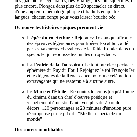
des gladiateurs légendaires, des Vikings, des mousquetaires, et
plus encore. Plongez dans plus de 20 spectacles en direct,
d'une ampleur cinématographique et traduits en quatre
langues, chacun conçu pour vous laisser bouche bée.
De nouvelles histoires épiques prennent vie
L'épée du roi Arthur :
Rejoignez Tristan qui affronte
des épreuves légendaires pour libérer Excalibur, aidé
par les valeureux chevaliers de la Table Ronde, dans un
spectacle qui repousse les limites du spectacle.
La Frairie de la Toussaint :
Le tout premier spectacle
éphémère du Puy du Fou ! Rejoignez le roi François Ier
et les légendes de la Renaissance pour une célébration
extravagante qui ne ressemble à aucune autre.
Le Mime et l'Étoile :
Remontez le temps jusqu'à l'aube
du cinéma dans un chef-d'œuvre poétique et
visuellement époustouflant avec plus de 2 km de
décors, 120 personnages et 28 minutes d'émotion pure -
récompensé par le prix du "Meilleur spectacle du
monde".
Des soirées inoubliables