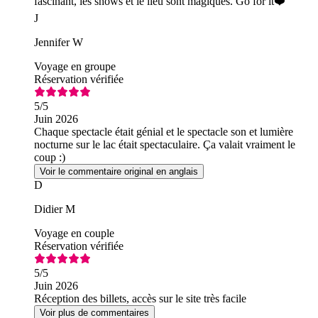
fascinant, les shows et le lieu sont magiques. Go for it❤️
J
Jennifer W
Voyage en groupe
Réservation vérifiée
5
/5
Juin 2026
Chaque spectacle était génial et le spectacle son et lumière
nocturne sur le lac était spectaculaire. Ça valait vraiment le
coup :)
Voir le commentaire original en anglais
D
Didier M
Voyage en couple
Réservation vérifiée
5
/5
Juin 2026
Réception des billets, accès sur le site très facile
Voir plus de commentaires