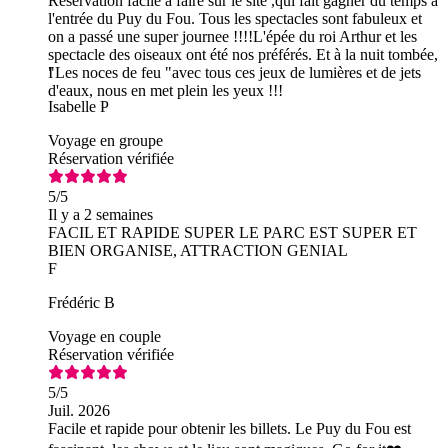
Réservation facile à faire sur le site ,qui fait gagner du temps à
l'entrée du Puy du Fou. Tous les spectacles sont fabuleux et
on a passé une super journee !!!!L'épée du roi Arthur et les
spectacle des oiseaux ont été nos préférés. Et à la nuit tombée,
"Les noces de feu "avec tous ces jeux de lumières et de jets
I
d'eaux, nous en met plein les yeux !!!
Isabelle P
Voyage en groupe
Réservation vérifiée
5
/5
Il y a 2 semaines
FACIL ET RAPIDE SUPER LE PARC EST SUPER ET
BIEN ORGANISE, ATTRACTION GENIAL
F
Frédéric B
Voyage en couple
Réservation vérifiée
5
/5
Juil. 2026
Facile et rapide pour obtenir les billets. Le Puy du Fou est