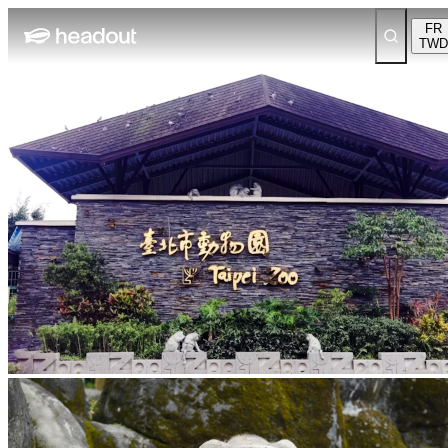
FR
TWD