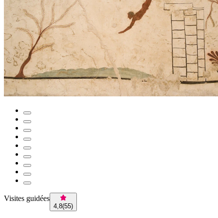
Visites guidées
4,8
(
55
)