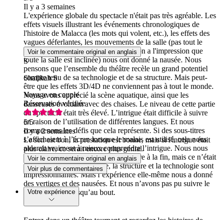
Il y a 3 semaines
L'expérience globale du spectacle n'était pas très agréable. Les
effets visuels illustrant les événements chronologiques de
l'histoire de Malacca (les mots qui volent, etc.), les effets des
vagues déferlantes, les mouvements de la salle (pas tout le
temps, mais surtout dans la partie où on a l'impression que
Voir le commentaire original en anglais
toute la salle est inclinée) nous ont donné la nausée. Nous
S
pensons que l’ensemble du théâtre recèle un grand potentiel
compte tenu de sa technologie et de sa structure. Mais peut-
Shafikah S
être que les effets 3D/4D ne conviennent pas à tout le monde.
Voyage en couple
Nous avons apprécié la scène aquatique, ainsi que les
Réservation vérifiée
danseuses évoluant avec des chaises. Le niveau de cette partie
du spectacle était très élevé. L’intrigue était difficile à suivre
en raison de l’utilisation de différentes langues. Et nous
5
/5
comprenons les défis que cela représente. Si des sous-titres
Il y a 2 semaines
s’affichaient à l’écran lorsque le malais est utilisé, cela nous
Le son est bon, la prestation est bonne, mais si l'intrigue était
aiderait vraiment à mieux comprendre l’intrigue. Nous nous
plus claire, ce serait encore plus génial.
attendions à un crescendo spectaculaire à la fin, mais ce n’était
Voir le commentaire original en anglais
pas le cas. Dans l’ensemble, la structure et la technologie sont
Voir plus de commentaires
impressionnantes. Mais l’expérience elle-même nous a donné
des vertiges et des nausées. Et nous n’avons pas pu suivre le
Votre expérience
fil de l’intrigue jusqu’au bout.