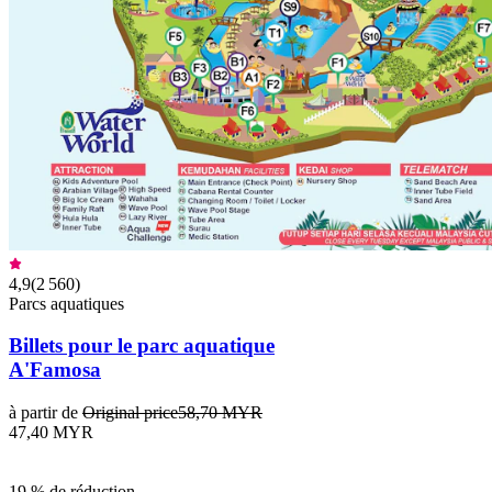
4,9
(
2 560
)
Parcs aquatiques
Billets pour le parc aquatique
A'Famosa
à partir de
Original price
58,70 MYR
47,40 MYR
19 % de réduction