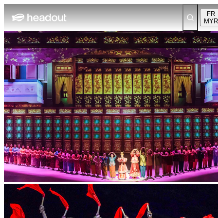
FR
MYR