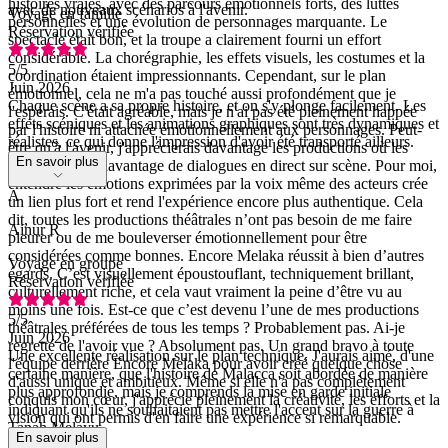
histoires vraies, avec des parcours émotionnels forts, des luttes
avec de nouveaux scénarios à l'avenir.
Voyage en famille
personnelles et une évolution de personnages marquante. Le
Réservation vérifiée
spectacle était bon, et la troupe a clairement fourni un effort
considérable. La chorégraphie, les effets visuels, les costumes et la
5
/5
coordination étaient impressionnants. Cependant, sur le plan
Juin 2026
émotionnel, cela ne m'a pas touché aussi profondément que je
Chaque scène a sa propre histoire, et on s'y plonge facilement. Les
l'espérais. C'était agréable, mais je n'ai pas été pleinement happée
effets scéniques et les animations graphiques sont très dynamiques et
par l'histoire ni attachée émotionnellement aux personnages. Peut-
réalistes, ce qui donne l'impression d'avoir été transporté ailleurs.
être qu'à l'avenir, j'apprécierais davantage les productions où les
En savoir plus
acteurs livrent davantage de dialogues en direct sur scène. Pour moi,
entendre les émotions exprimées par la voix même des acteurs crée
A
un lien plus fort et rend l'expérience encore plus authentique. Cela
dit, toutes les productions théâtrales n’ont pas besoin de me faire
Ainur R
pleurer ou de me bouleverser émotionnellement pour être
considérées comme bonnes. Encore Melaka réussit à bien d’autres
Voyage en groupe
égards. C’est visuellement époustouflant, techniquement brillant,
Réservation vérifiée
culturellement riche, et cela vaut vraiment la peine d’être vu au
moins une fois. Est-ce que c’est devenu l’une de mes productions
5
/5
théâtrales préférées de tous les temps ? Probablement pas. Ai-je
Juin 2026
regretté de l'avoir vue ? Absolument pas. Un grand bravo à toute
Une excellente réalisation sur le plan technique. J'aurais aimé, d'une
l'équipe derrière Encore Melaka pour avoir créé quelque chose
certaine manière, que l'histoire de Malacca soit abordée de manière
d'aussi unique et ambitieux. Même si elle n'a pas complètement
plus approfondie, mais je comprends la mise en garde initiale
conquis mon cœur, j'apprécie pleinement la créativité, les efforts et la
indiquant qu'ils ne souhaitaient pas mettre l'accent sur la guerre à
vision qui ont permis d'en faire une expérience si remarquable.
Tanah Melayu.
En savoir plus