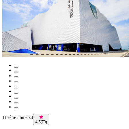
Théâtre immersif
4,5
(
79
)