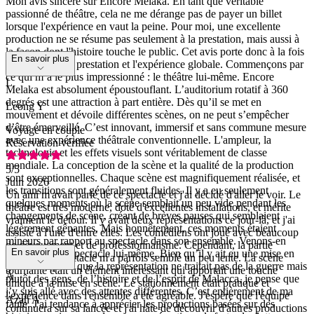
Mon avis sincère sur Encore Melaka. En tant que véritable
passionné de théâtre, cela ne me dérange pas de payer un billet
lorsque l'expérience en vaut la peine. Pour moi, une excellente
production ne se résume pas seulement à la prestation, mais aussi à
la façon dont l'histoire touche le public. Cet avis porte donc à la fois
En savoir plus
sur l'intrigue, la prestation et l'expérience globale. Commençons par
ce qui m’a le plus impressionné : le théâtre lui-même. Encore
L
Melaka est absolument époustouflant. L’auditorium rotatif à 360
degrés est une attraction à part entière. Dès qu’il se met en
Leong Y
mouvement et dévoile différentes scènes, on ne peut s’empêcher
d’être émerveillé. C’est innovant, immersif et sans commune mesure
Voyage en couple
avec une expérience théâtrale conventionnelle. L'ampleur, la
Réservation vérifiée
technologie et les effets visuels sont véritablement de classe
mondiale. La conception de la scène et la qualité de la production
5
/5
sont exceptionnelles. Chaque scène est magnifiquement réalisée, et
Juin 2026
les transitions sont généralement fluides. Il y a eu seulement
Un ami m'avait parlé de ce spectacle et j'ai décidé d'aller le voir. Le
quelques moments où la scène semblait un peu vide pendant les
théâtre est très moderne, doté d'excellentes installations, et mérite
changements de scène, créant de brèves pauses qui semblaient
vraiment le détour. Il y avait deux représentations ce jour-là, et j'ai
légèrement gênantes. Mais honnêtement, ces moments étaient
assisté à l'une d'entre elles. Les comédiens ont joué avec beaucoup
mineurs par rapport au spectacle dans son ensemble. Venons-en
de dévouement et de professionnalisme. Cependant, la partie
En savoir plus
maintenant au spectacle lui-même. Bien qu’il y ait eu une mise en
centrale du spectacle m'a parfois semblé un peu lente. La scène
garde indiquant que la représentation ne traitait pas de la guerre mais
tournante était un élément intéressant qui apportait une touche
A
plutôt des gens, de l’histoire et de l’esprit de Malacca, je pense que
unique à la mise en scène. Le stationnement était pratique et
j’y suis allé avec des attentes différentes. C’est entièrement de ma
l'expérience dans l'ensemble a été agréable. J'espère que l'équipe
Azah A
faute. J'ai tendance à apprécier les productions basées sur des
continuera sur sa lancée et j'ai hâte de découvrir d'autres productions