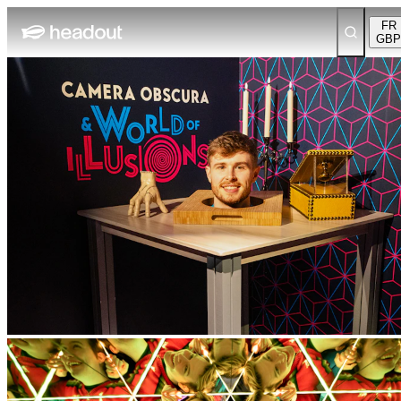
FR
GBP