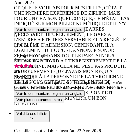
Août 2025
CE QUE JE VOULAIS POUR MES FILLES, C'ÉTAIT
UNE PREMIÈRE EXPÉRIENCE DE ZIPLINE, MAIS
POUR UNE RAISON QUELCONQUE, CE N'ÉTAIT PAS
INDIQUÉ SUR MON BILLET NUMÉRIQUE ET IL N'Y
AVAIT PAS NON PLUS LE CODE-BARRES
Voir le commentaire original en anglais
NÉCESSAIRE. HEUREUSEMENT, LE GARS À
L
L'ENTRÉE A ÉTÉ TRÈS SERVIABLE ET A RÉGLÉ LE
PROBLÈME D'ADMISSION. CEPENDANT, IL A
Luis C
ÉGALEMENT DIT QU'UNE ANNONCE SONORE
Voyage en couple
SERAIT FAITE DANS TOUT LE PARC SI NOUS
Réservation vérifiée
ÉTIONS EN RETARD À L'ENREGISTREMENT DE LA
TYROLIENNE, MAIS CELA NE S'EST PAS PRODUIT,
HEUREUSEMENT QUE J'AVAIS MON REÇU À
4
/5
MONTRER À LA PERSONNE DE LA TYROLIENNE
Nov. 2024
ET ILS NOUS ONT FAIT ENTRER. EN FIN DE
Tenir et siroter un alligator. Voir les alligators sauter, je n'ai
COMPTE, MES FILLES ONT EU UNE TRÈS BONNE
jamais vu d'alligator albinos. Les spectacles étaient très bons.
EXPÉRIENCE. QUELQUES PLANS B ONT ÉTÉ
Voir le commentaire original en anglais
NÉCESSAIRES POUR ARRIVER À UN BON
Voir plus de commentaires
RÉSULTAT.
Validité des billets
Ces billets sont valables jusqu’au 22 Apr, 2028.