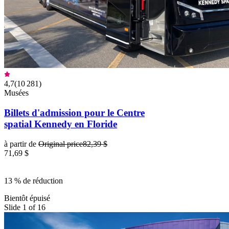
4,7
(
10 281
)
Musées
Billets d'admission pour le Centre
spatial Kennedy en Floride
à partir de
Original price
82,39 $
71,69 $
13 % de réduction
Bientôt épuisé
Slide 1 of 16