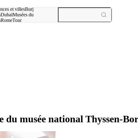
otre recherche :
nces et villes
Burj
a
Dubaï
Musées du
n
Rome
Tour
aris
expériences et villes
uvre du musée national Thyssen-B