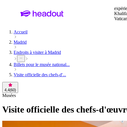
Tapez v
expérie
Khalif
Vatica
Eiffel
P
Accueil
Madrid
Endroits à visiter à Madrid
Billets pour le musée national...
Visite officielle des chefs-d'...
4,4
(
60
)
Musées
Visite officielle des chefs-d'œ