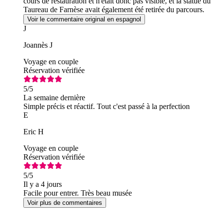
cours de restauration et n'était donc pas visible, et la statue du
Taureau de Farnèse avait également été retirée du parcours.
Pour le reste, tout allait bien.
Voir le commentaire original en espagnol
J
Joannès J
Voyage en couple
Réservation vérifiée
5
/5
La semaine dernière
Simple précis et réactif. Tout c'est passé à la perfection
E
Eric H
Voyage en couple
Réservation vérifiée
5
/5
Il y a 4 jours
Facile pour entrer. Très beau musée
Voir plus de commentaires