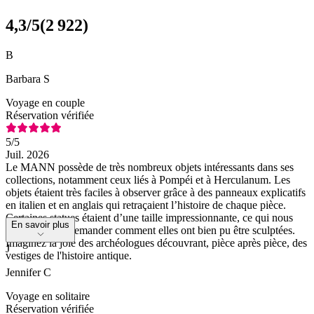
4,3
/5
(
2 922
)
B
Barbara S
Voyage en couple
Réservation vérifiée
5
/5
Juil. 2026
Le MANN possède de très nombreux objets intéressants dans ses
collections, notamment ceux liés à Pompéi et à Herculanum. Les
objets étaient très faciles à observer grâce à des panneaux explicatifs
en italien et en anglais qui retraçaient l’histoire de chaque pièce.
Certaines statues étaient d’une taille impressionnante, ce qui nous
En savoir plus
amène à nous demander comment elles ont bien pu être sculptées.
Imaginez la joie des archéologues découvrant, pièce après pièce, des
J
vestiges de l'histoire antique.
Jennifer C
Voyage en solitaire
Réservation vérifiée