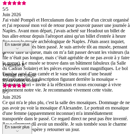
5
/5
Juin 2026
J'ai visité Pompéi et Herculanum dans le cadre d'un circuit organisé
et j'ai repoussé mon vol de retour pour pouvoir passer une journée à
Naples. Avant mon départ, j'avais acheté sur Headout un billet de
bus aller-retour depuis l'aéroport ainsi qu'un billet d'entrée à heure
fixe pour le musée archéologique de Naples. J'étais assez inquiet,
En savoir plus
mais tout s'est très bien passé. Je suis arrivée tôt au musée, pensant
devoir faire la queue, mais on m’a fait passer devant les visiteurs (la
F
file n’était pas longue, mais c’était agréable de ne pas avoir à y faire
la queue). Le musée se trouve dans un bâtiment fabuleux (la Salle
Fernando R
du Cadran Solaire) et les pièces exposées sont magnifiques. Le bol
Farnèse orné d’un camée et le vase bleu sont d’une beauté
Voyage en couple
exceptionnelle. La description figurant derrière la mosaïque «
Réservation vérifiée
Memento Mori » invite à la réflexion et nous encourage à vivre
pleinement notre vie. Je recommande vivement cette visite.
5
/5
Juin 2026
Ce qui m'a le plus plu, c'est la salle des mosaïques. Dommage de ne
pas avoir pu voir la mosaïque d'Alexandre. Le portrait en mosaïque
d'une femme (apparemment inconnue) m'a immédiatement
transportée dans le passé. Ce regard direct ne peut pas être inventé.
Il y a sûrement dû avoir un modèle. Je suis tombée sous le charme
En savoir plus
de ce musée. J'espère y retourner un jour.