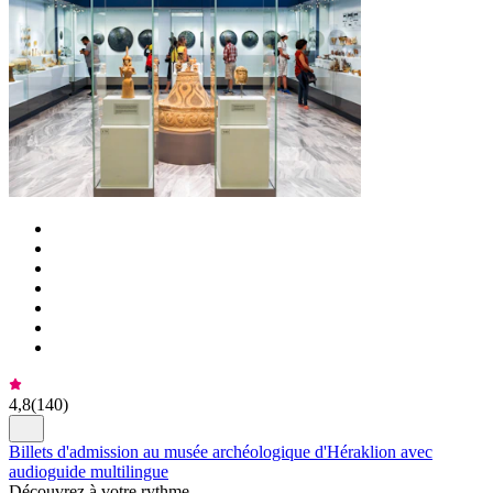
4,8
(
140
)
Billets d'admission au musée archéologique d'Héraklion avec
audioguide multilingue
Découvrez à votre rythme