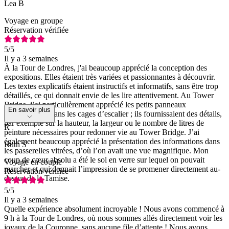
Lea B
Voyage en groupe
Réservation vérifiée
5
/5
Il y a 3 semaines
À la Tour de Londres, j'ai beaucoup apprécié la conception des
expositions. Elles étaient très variées et passionnantes à découvrir.
Les textes explicatifs étaient instructifs et informatifs, sans être trop
détaillés, ce qui donnait envie de les lire attentivement. Au Tower
Bridge, j’ai particulièrement apprécié les petits panneaux
En savoir plus
d’information dans les cages d’escalier ; ils fournissaient des détails,
par exemple sur la hauteur, la largeur ou le nombre de litres de
R
peinture nécessaires pour redonner vie au Tower Bridge. J’ai
également beaucoup apprécié la présentation des informations dans
Ruth S
les passerelles vitrées, d’où l’on avait une vue magnifique. Mon
coup de cœur absolu a été le sol en verre sur lequel on pouvait
Voyage en couple
marcher et qui donnait l’impression de se promener directement au-
Réservation vérifiée
dessus de la Tamise.
5
/5
Il y a 3 semaines
Quelle expérience absolument incroyable ! Nous avons commencé à
9 h à la Tour de Londres, où nous sommes allés directement voir les
joyaux de la Couronne, sans aucune file d’attente ! Nous avons