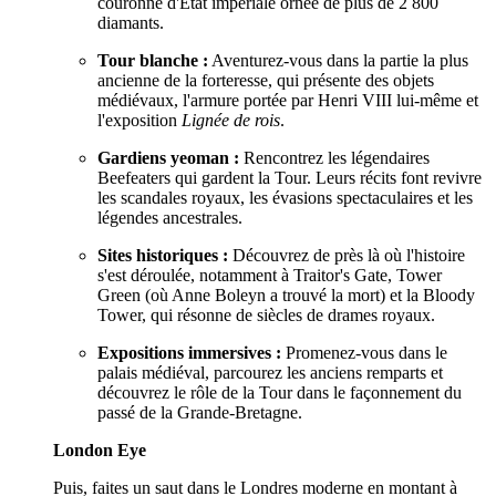
couronne d'État impériale ornée de plus de 2 800
diamants.
Tour blanche :
Aventurez-vous dans la partie la plus
ancienne de la forteresse, qui présente des objets
médiévaux, l'armure portée par Henri VIII lui-même et
l'exposition
Lignée de rois
.
Gardiens yeoman :
Rencontrez les légendaires
Beefeaters qui gardent la Tour. Leurs récits font revivre
les scandales royaux, les évasions spectaculaires et les
légendes ancestrales.
Sites historiques :
Découvrez de près là où l'histoire
s'est déroulée, notamment à Traitor's Gate, Tower
Green (où Anne Boleyn a trouvé la mort) et la Bloody
Tower, qui résonne de siècles de drames royaux.
Expositions immersives :
Promenez-vous dans le
palais médiéval, parcourez les anciens remparts et
découvrez le rôle de la Tour dans le façonnement du
passé de la Grande-Bretagne.
London Eye
Puis, faites un saut dans le Londres moderne en montant à