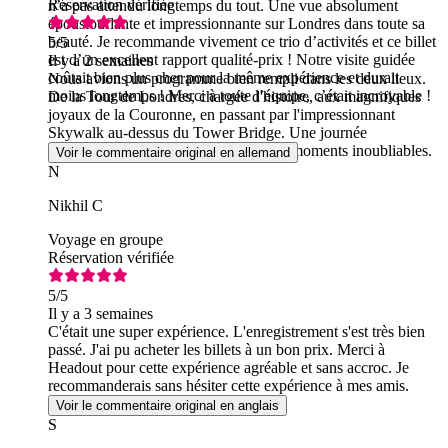
Réservation vérifiée
n’a pas attendu longtemps du tout. Une vue absolument
époustouflante et impressionnante sur Londres dans toute sa
beauté. Je recommande vivement ce trio d’activités et ce billet
5
/5
est d’un excellent rapport qualité-prix ! Notre visite guidée
Il y a 2 semaines
coûtait bien plus cher pour la même expérience et durait
Nous avions un programme bien rempli dans les deux lieux.
moins longtemps ! Merci à toute l’équipe, c’était incroyable !
De la Tour de Londres, chargée d'histoire, aux magnifiques
joyaux de la Couronne, en passant par l'impressionnant
Skywalk au-dessus du Tower Bridge. Une journée
formidable, riche en découvertes et en moments inoubliables.
Voir le commentaire original en allemand
N
Nikhil C
Voyage en groupe
Réservation vérifiée
5
/5
Il y a 3 semaines
C'était une super expérience. L'enregistrement s'est très bien
passé. J'ai pu acheter les billets à un bon prix. Merci à
Headout pour cette expérience agréable et sans accroc. Je
recommanderais sans hésiter cette expérience à mes amis.
Voir le commentaire original en anglais
S