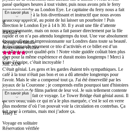
passé quelques heures à tout visiter, puis nous avons pris le ferry
pour nous rendre au London Eye. Le capitaine du ferry nous a fait
En savoir plus
un commentaire à la fois divertissant et instructif que nous avons
beaucoup apprécié, au point de lui laisser un pourboire ! Puis
R
direction le London Eye à 14 h 30. Il y avait une file d’attente
impressionnante, mais on nous a fait passer directement par la file
Richard S
rapide et on n’a pas attendu longtemps du tout. Une vue absolument
époustouflante et impressionnante sur Londres dans toute sa beauté.
Voyage en famille
Je recommande vivement ce trio d’activités et ce billet est d’un
Réservation vérifiée
excellent rapport qualité-prix ! Notre visite guidée coûtait bien plus
cher pour la même expérience et durait moins longtemps ! Merci à
5
/5
toute l’équipe, c’était incroyable !
Juil. 2026
C'était génial. Les gens et les gardes étaient très sympathiques. Le
café à la tour n'était pas bon et on a dû attendre longtemps pour
l'avoir. Mais le site a compensé tout ça. J'ai été émerveillé par les
joyaux de la Couronne ; je comprends enfin pourquoi tant d'histoires
(anciennes) et de films parlent de leur vol. Je suis tellement contente
En savoir plus
que nous ayons fait ce voyage. Le Tower Bridge était génial aussi. Il
est très beau, mais ce qui m’a le plus marquée, c’est le sol en verre
T
plus moderne d’où l’on pouvait voir la circulation en contrebas. Ça
fait peur à certains, mais moi j’adore ça.
Tracy L
Voyage en solitaire
Réservation vérifiée