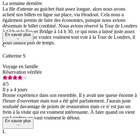
La semaine dernière
La file d'attente au guichet était assez longue, alors nous avons
acheté nos billets en ligne sur place, via Headout. Cela nous a
également permis de faire des économies, puisque nous avions
désormais le billet combiné. Nous avions réservé la Tour de Londres
à 12 h et le Tower Bridge à 14 h 30, ce qui nous a laissé juste assez
En savoir plus
de temps. Si vous voulez vraiment tout voir à la Tour de Londres, il
vous faudra plus de temps.
C
Catherine S
Voyage en famille
Réservation vérifiée
4
/5
Il y a 4 jours
Bonne expérience dans son ensemble. Il y avait une queue énorme à
l'heure d'ouverture mais tout a été géré parfaitement. J'aurais juste
souhaité davantage de points de restauration mais ce n' est pas un
frein à la visite qui est vraiment intéressante. À faire quand on vient
sur Londres, ça vaut vraiment le détour.
En savoir plus
L