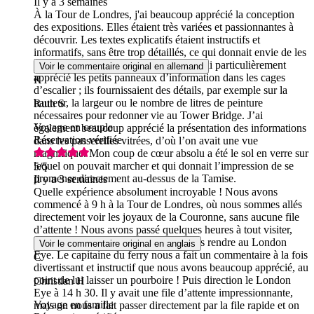
Il y a 3 semaines
À la Tour de Londres, j'ai beaucoup apprécié la conception
des expositions. Elles étaient très variées et passionnantes à
découvrir. Les textes explicatifs étaient instructifs et
informatifs, sans être trop détaillés, ce qui donnait envie de les
lire attentivement. Au Tower Bridge, j’ai particulièrement
Voir le commentaire original en allemand
apprécié les petits panneaux d’information dans les cages
R
d’escalier ; ils fournissaient des détails, par exemple sur la
hauteur, la largeur ou le nombre de litres de peinture
Ruth S
nécessaires pour redonner vie au Tower Bridge. J’ai
Voyage en couple
également beaucoup apprécié la présentation des informations
Réservation vérifiée
dans les passerelles vitrées, d’où l’on avait une vue
magnifique. Mon coup de cœur absolu a été le sol en verre sur
lequel on pouvait marcher et qui donnait l’impression de se
5
/5
promener directement au-dessus de la Tamise.
Il y a 3 semaines
Quelle expérience absolument incroyable ! Nous avons
commencé à 9 h à la Tour de Londres, où nous sommes allés
directement voir les joyaux de la Couronne, sans aucune file
d’attente ! Nous avons passé quelques heures à tout visiter,
puis nous avons pris le ferry pour nous rendre au London
Voir le commentaire original en anglais
Eye. Le capitaine du ferry nous a fait un commentaire à la fois
C
divertissant et instructif que nous avons beaucoup apprécié, au
point de lui laisser un pourboire ! Puis direction le London
Christian H
Eye à 14 h 30. Il y avait une file d’attente impressionnante,
Voyage en famille
mais on nous a fait passer directement par la file rapide et on