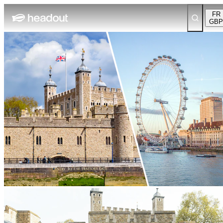
FR
GBP