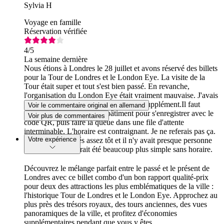
Sylvia H
Voyage en famille
Réservation vérifiée
4
/5
La semaine dernière
Nous étions à Londres le 28 juillet et avons réservé des billets
pour la Tour de Londres et le London Eye. La visite de la
Tour était super et tout s'est bien passé. En revanche,
l'organisation du London Eye était vraiment mauvaise. J'avais
réservé un créneau horaire et payé un supplément.Il faut
Voir le commentaire original en allemand
d'abord se rendre dans un bâtiment pour s'enregistrer avec le
Voir plus de commentaires
code QR, puis faire la queue dans une file d'attente
interminable. L'horaire est contraignant. Je ne referais pas ça.
Votre expérience
Nous étions arrivés assez tôt et il n'y avait presque personne
sur place ; cela aurait été beaucoup plus simple sans horaire.
Découvrez le mélange parfait entre le passé et le présent de
Londres avec ce billet combo d'un bon rapport qualité-prix
pour deux des attractions les plus emblématiques de la ville :
l'historique Tour de Londres et le London Eye. Approchez au
plus près des trésors royaux, des tours anciennes, des vues
panoramiques de la ville, et profitez d'économies
supplémentaires pendant que vous y êtes.