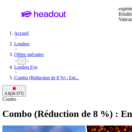
Tapez v
expérie
Khalif
Vatica
Eiffel
P
Accueil
Londres
Offres spéciales
London Eye
Combo (Réduction de 8 %) : Ent...
4,6
(
16 377
)
Combo
Combo (Réduction de 8 %) : En