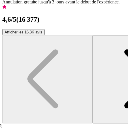
Annulation gratuite jusqu'à 3 jours avant le début de l'expérience.
4,6
/5
(
16 377
)
Afficher les 16,3K avis
R