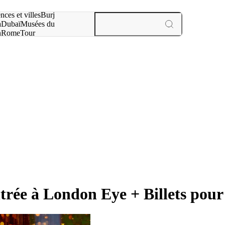
otre recherche :
nces et villes
Burj
a
Dubaï
Musées du
n
Rome
Tour
aris
expériences et villes
trée à London Eye + Billets po