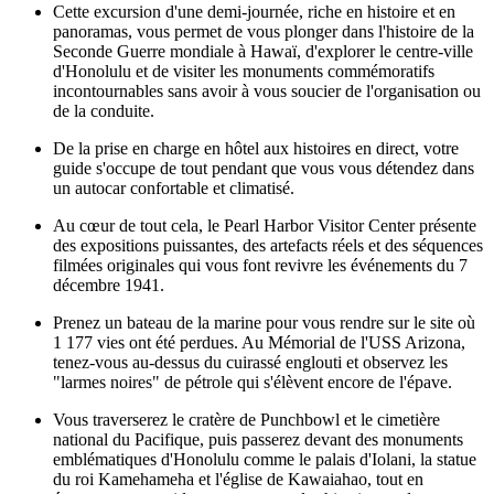
Cette excursion d'une demi-journée, riche en histoire et en
panoramas, vous permet de vous plonger dans l'histoire de la
Seconde Guerre mondiale à Hawaï, d'explorer le centre-ville
d'Honolulu et de visiter les monuments commémoratifs
incontournables sans avoir à vous soucier de l'organisation ou
de la conduite.
De la prise en charge en hôtel aux histoires en direct, votre
guide s'occupe de tout pendant que vous vous détendez dans
un autocar confortable et climatisé.
Au cœur de tout cela, le Pearl Harbor Visitor Center présente
des expositions puissantes, des artefacts réels et des séquences
filmées originales qui vous font revivre les événements du 7
décembre 1941.
Prenez un bateau de la marine pour vous rendre sur le site où
1 177 vies ont été perdues. Au Mémorial de l'USS Arizona,
tenez-vous au-dessus du cuirassé englouti et observez les
"larmes noires" de pétrole qui s'élèvent encore de l'épave.
Vous traverserez le cratère de Punchbowl et le cimetière
national du Pacifique, puis passerez devant des monuments
emblématiques d'Honolulu comme le palais d'Iolani, la statue
du roi Kamehameha et l'église de Kawaiahao, tout en