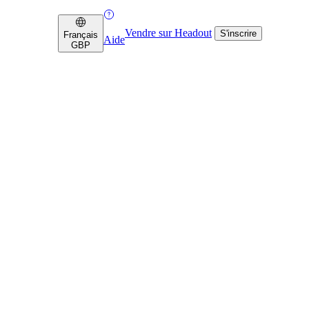
Vendre sur Headout
S'inscrire
Français
Aide
GBP