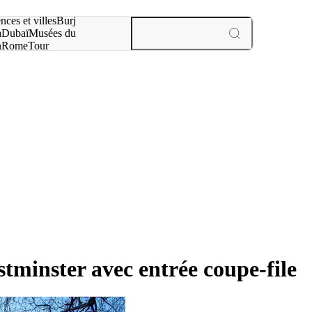
otre recherche :
nces et villes
Burj
a
Dubaï
Musées du
n
Rome
Tour
aris
expériences et villes
tminster avec entrée coupe-file