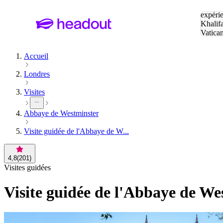
Tapez v
expérie
Khalif
Vatica
Eiffel
P
Accueil
Londres
Visites
Abbaye de Westminster
Visite guidée de l'Abbaye de W...
4,8
(
201
)
Visites guidées
Visite guidée de l'Abbaye de Wes