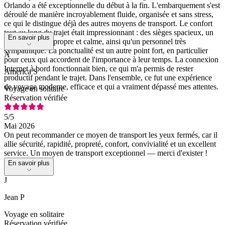
Orlando a été exceptionnelle du début à la fin. L'embarquement s'est
déroulé de manière incroyablement fluide, organisée et sans stress,
ce qui le distingue déjà des autres moyens de transport. Le confort
tout au long du trajet était impressionnant : des sièges spacieux, un
En savoir plus
environnement propre et calme, ainsi qu'un personnel très
sympathique. La ponctualité est un autre point fort, en particulier
A
pour ceux qui accordent de l'importance à leur temps. La connexion
Internet à bord fonctionnait bien, ce qui m'a permis de rester
America S
productif pendant le trajet. Dans l'ensemble, ce fut une expérience
de voyage moderne, efficace et qui a vraiment dépassé mes attentes.
Voyage en solitaire
Réservation vérifiée
5
/5
Mai 2026
On peut recommander ce moyen de transport les yeux fermés, car il
allie sécurité, rapidité, propreté, confort, convivialité et un excellent
service. Un moyen de transport exceptionnel — merci d'exister !
En savoir plus
J
Jean P
Voyage en solitaire
Réservation vérifiée