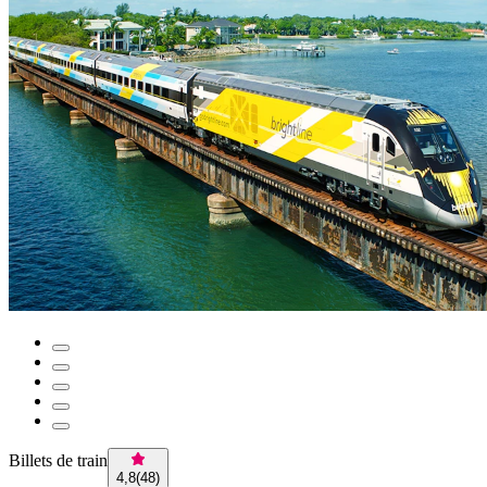
Billets de train
4,8
(
48
)