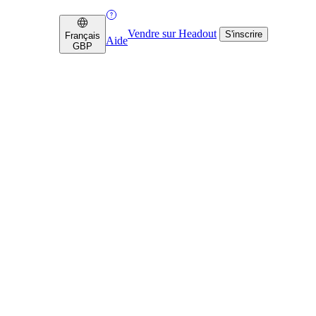
Vendre sur Headout
S'inscrire
Français
Aide
GBP