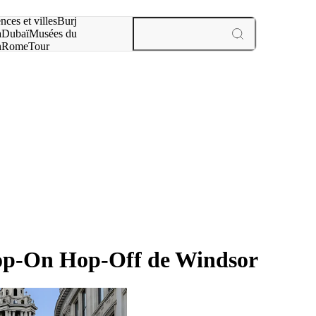
otre recherche :
nces et villes
Burj
a
Dubaï
Musées du
n
Rome
Tour
aris
expériences et villes
Hop-On Hop-Off de Windsor