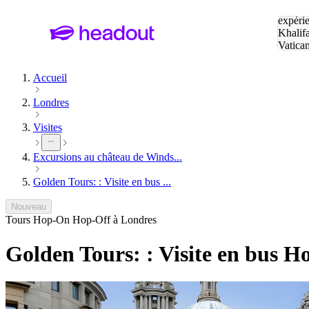
Tapez v
expérie
Khalif
Vatica
Eiffel
P
Accueil
Londres
Visites
Excursions au château de Winds...
Golden Tours: : Visite en bus ...
Nouveau
Tours Hop-On Hop-Off à Londres
Golden Tours: : Visite en bus 