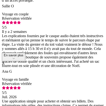
d’un accès privilégié.
Sallie O
Voyage en couple
Réservation vérifiée
5
/5
Il y a 2 semaines
Les explications fournies par le casque audio étaient très instructives
et méritaient qu'on prenne le temps de suivre le parcours étape par
étape. La visite du grenier et du toit valait vraiment le détour ! Nous
y sommes allés à 15 h 30 et il n'y avait pas du tout de monde. Cela
changeait agréablement des foules qui envahissent d'autres lieux
En savoir plus
touristiques. La boutique de souvenirs propose également des
articles de bonne qualité et un choix intéressant. J'ai acheté un sac
A
fourre-tout en soie plissée et une décoration de Noël.
Ana G
Voyage en famille
Réservation vérifiée
5
/5
Juil. 2026
Une application simple pour acheter et obtenir ses billets. Des
informations très utiles, des instructions claires. Ça permet de gagner