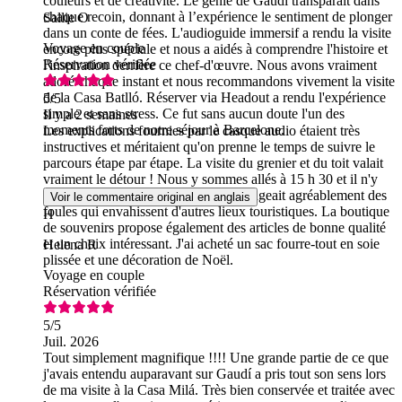
couleurs et de créativité. Le génie de Gaudí transparaît dans
chaque recoin, donnant à l’expérience le sentiment de plonger
Sallie O
dans un conte de fées. L'audioguide immersif a rendu la visite
Voyage en couple
encore plus spéciale et nous a aidés à comprendre l'histoire et
Réservation vérifiée
l'inspiration derrière ce chef-d'œuvre. Nous avons vraiment
adoré chaque instant et nous recommandons vivement la visite
de la Casa Batlló. Réserver via Headout a rendu l'expérience
5
/5
simple et sans stress. Ce fut sans aucun doute l'un des
Il y a 2 semaines
moments forts de notre séjour à Barcelone.
Les explications fournies par le casque audio étaient très
instructives et méritaient qu'on prenne le temps de suivre le
parcours étape par étape. La visite du grenier et du toit valait
vraiment le détour ! Nous y sommes allés à 15 h 30 et il n'y
avait pas du tout de monde. Cela changeait agréablement des
Voir le commentaire original en anglais
foules qui envahissent d'autres lieux touristiques. La boutique
H
de souvenirs propose également des articles de bonne qualité
et un choix intéressant. J'ai acheté un sac fourre-tout en soie
Helena R
plissée et une décoration de Noël.
Voyage en couple
Réservation vérifiée
5
/5
Juil. 2026
Tout simplement magnifique !!!! Une grande partie de ce que
j'avais entendu auparavant sur Gaudí a pris tout son sens lors
de ma visite à la Casa Milá. Très bien conservée et traitée avec