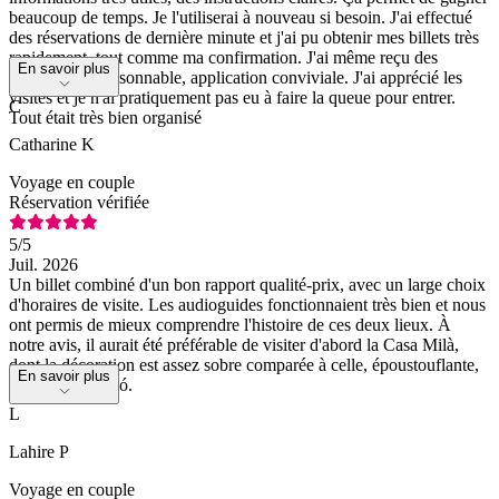
beaucoup de temps. Je l'utiliserai à nouveau si besoin. J'ai effectué
des réservations de dernière minute et j'ai pu obtenir mes billets très
rapidement, tout comme ma confirmation. J'ai même reçu des
En savoir plus
rappels. Prix raisonnable, application conviviale. J'ai apprécié les
visites et je n'ai pratiquement pas eu à faire la queue pour entrer.
C
Tout était très bien organisé
Catharine K
Voyage en couple
Réservation vérifiée
5
/5
Juil. 2026
Un billet combiné d'un bon rapport qualité-prix, avec un large choix
d'horaires de visite. Les audioguides fonctionnaient très bien et nous
ont permis de mieux comprendre l'histoire de ces deux lieux. À
notre avis, il aurait été préférable de visiter d'abord la Casa Milà,
dont la décoration est assez sobre comparée à celle, époustouflante,
En savoir plus
de la Casa Batlló.
L
Lahire P
Voyage en couple