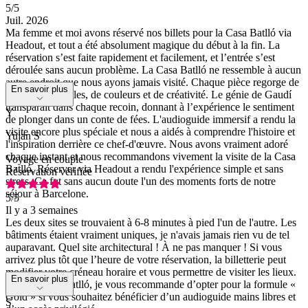
5
/5
Juil. 2026
Ma femme et moi avons réservé nos billets pour la Casa Batlló via
Headout, et tout a été absolument magique du début à la fin. La
réservation s’est faite rapidement et facilement, et l’entrée s’est
déroulée sans aucun problème. La Casa Batlló ne ressemble à aucun
autre endroit que nous ayons jamais visité. Chaque pièce regorge de
En savoir plus
détails incroyables, de couleurs et de créativité. Le génie de Gaudí
transparaît dans chaque recoin, donnant à l’expérience le sentiment
Y
de plonger dans un conte de fées. L'audioguide immersif a rendu la
visite encore plus spéciale et nous a aidés à comprendre l'histoire et
Yujan S
l'inspiration derrière ce chef-d'œuvre. Nous avons vraiment adoré
chaque instant et nous recommandons vivement la visite de la Casa
Voyage en couple
Batlló. Réserver via Headout a rendu l'expérience simple et sans
Réservation vérifiée
stress. Ce fut sans aucun doute l'un des moments forts de notre
séjour à Barcelone.
5
/5
Il y a 3 semaines
Les deux sites se trouvaient à 6-8 minutes à pied l'un de l'autre. Les
bâtiments étaient vraiment uniques, je n'avais jamais rien vu de tel
auparavant. Quel site architectural ! À ne pas manquer ! Si vous
arrivez plus tôt que l’heure de votre réservation, la billetterie peut
modifier votre créneau horaire et vous permettre de visiter les lieux.
En savoir plus
Pour la Casa Batlló, je vous recommande d’opter pour la formule «
Gold » si vous souhaitez bénéficier d’un audioguide mains libres et
S