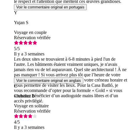
le respect et l'attention que méritent ces œuvres grandioses.
Voir le commentaire original en portugais
Y
Yujan S
Voyage en couple
Réservation vérifiée
5
/5
Il y a 3 semaines
Les deux sites se trouvaient à 6-8 minutes à pied l'un de
l'autre. Les bâtiments étaient vraiment uniques, je n'avais
jamais rien vu de tel auparavant. Quel site architectural ! À ne
pas manquer ! Si vous arrivez plus tôt que l’heure de votre
réservation, la billetterie peut modifier votre créneau horaire et
Voir le commentaire original en anglais
vous permettre de visiter les lieux. Pour la Casa Batlló, je
C
vous recommande d’opter pour la formule « Gold » si vous
souhaitez bénéficier d’un audioguide mains libres et d’un
Christian B
accès privilégié.
Voyage en solitaire
Réservation vérifiée
4
/5
Il y a 3 semaines