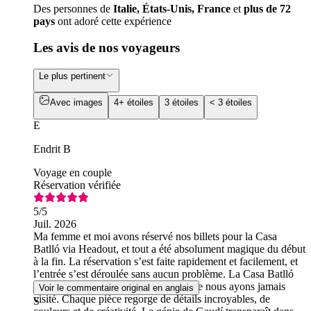
Des personnes de
Italie, États-Unis, France
et
plus de 72
pays
ont adoré cette expérience
Les avis de nos voyageurs
Le plus pertinent
Avec images
4+ étoiles
3 étoiles
< 3 étoiles
E
Endrit B
Voyage en couple
Réservation vérifiée
5
/5
Juil. 2026
Ma femme et moi avons réservé nos billets pour la Casa
Batlló via Headout, et tout a été absolument magique du début
à la fin. La réservation s’est faite rapidement et facilement, et
l’entrée s’est déroulée sans aucun problème. La Casa Batlló
ne ressemble à aucun autre endroit que nous ayons jamais
Voir le commentaire original en anglais
visité. Chaque pièce regorge de détails incroyables, de
S