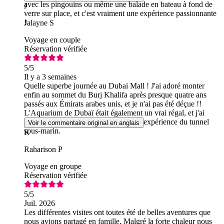
avec les pingouins ou même une balade en bateau à fond de
J
verre sur place, et c'est vraiment une expérience passionnante
!
Jalayne S
Voyage en couple
Réservation vérifiée
5
/5
Il y a 3 semaines
Quelle superbe journée au Dubai Mall ! J'ai adoré monter
enfin au sommet du Burj Khalifa après presque quatre ans
passés aux Émirats arabes unis, et je n'ai pas été déçue !!
L'Aquarium de Dubaï était également un vrai régal, et j'ai
particulièrement apprécié l'incroyable expérience du tunnel
Voir le commentaire original en anglais
sous-marin.
R
Raharison P
Voyage en groupe
Réservation vérifiée
5
/5
Juil. 2026
Les différentes visites ont toutes été de belles aventures que
nous avions partagé en famille. Malgré la forte chaleur nous