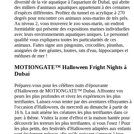
diversité de la vie aquatique à l'aquarium de Dubaï, qui abrite
des milliers d'animaux aquatiques appartenant à des centaines
d'espèces différentes. Profitez du tunnel en acrylique à 270
degrés pour rencontrer ces animaux sous-marins de très près.
Au niveau 2, vous trouverez le zoo sous-marin, un endroit
formidable qui présente des expositions marines individuelles
avec leurs environnements aquatiques uniques. Le personnel
qualifié vous expliquera toutes les particularités de ces
animaux. Faites signe aux pingouins, crocodiles, piranhas,
araignées de mer géantes, loutres, rats d'eau, hippocampes et
méduses de mer !
MOTIONGATE™ Halloween Fright Nights à
Dubai
Préparez-vous pour les célèbres nuits d'épouvante
d'Halloween de MOTIONGATE™ Dubai. Affrontez vos
peurs les plus profondes et vivez les expériences les plus
terrifiantes. Laissez-vous tenter par des aventures effrayantes à
l'occasion d'Halloween, du mercredi au dimanche à partir de
16 h. La nuit amène les créatures les plus terrifiantes dans ce
parc à thème. Visitez la zone d'effroi et la maison hantée pour
découvrir les terreurs les plus terrifiantes, si vous l'osez ! Pour
les plus petits, des festivités d'Halloween adaptées aux enfants
sont également prévues afin qu'ils puissent s'amuser à leur