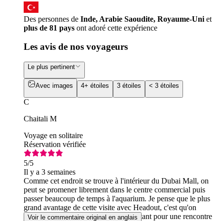
Des personnes de
Inde, Arabie Saoudite, Royaume-Uni
et
plus de 81 pays
ont adoré cette expérience
Les avis de nos voyageurs
Le plus pertinent
Avec images
4+ étoiles
3 étoiles
< 3 étoiles
C
Chaitali M
Voyage en solitaire
Réservation vérifiée
5
/5
Il y a 3 semaines
Comme cet endroit se trouve à l'intérieur du Dubai Mall, on
peut se promener librement dans le centre commercial puis
passer beaucoup de temps à l'aquarium. Je pense que le plus
grand avantage de cette visite avec Headout, c'est qu'on
pouvait enrichir son expérience en optant pour une rencontre
Voir le commentaire original en anglais