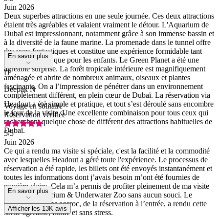
Juin 2026
Deux superbes attractions en une seule journée. Ces deux attractions
étaient très agréables et valaient vraiment le détour. L'Aquarium de
Dubaï est impressionnant, notamment grâce à son immense bassin et
à la diversité de la faune marine. La promenade dans le tunnel offre
des vues fantastiques et constitue une expérience formidable tant
En savoir plus
pour les adultes que pour les enfants. Le Green Planet a été une
agréable surprise. La forêt tropicale intérieure est magnifiquement
D
aménagée et abrite de nombreux animaux, oiseaux et plantes
fascinants. On a l’impression de pénétrer dans un environnement
Deepak N
complètement différent, en plein cœur de Dubaï. La réservation via
Headout a été simple et pratique, et tout s’est déroulé sans encombre
Voyage en solitaire
le jour de la visite. Une excellente combinaison pour tous ceux qui
Réservation vérifiée
recherchent quelque chose de différent des attractions habituelles de
Dubaï.
5
/5
Juin 2026
Ce qui a rendu ma visite si spéciale, c'est la facilité et la commodité
avec lesquelles Headout a géré toute l'expérience. Le processus de
réservation a été rapide, les billets ont été envoyés instantanément et
toutes les informations dont j’avais besoin m’ont été fournies de
manière claire. Cela m’a permis de profiter pleinement de ma visite
En savoir plus
au Dubai Aquarium & Underwater Zoo sans aucun souci. Le
déroulement sans accroc, de la réservation à l’entrée, a rendu cette
Afficher les 13K avis
sortie agréable, fluide et sans stress.