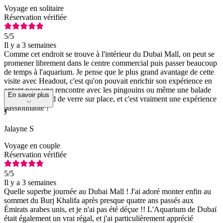
Voyage en solitaire
Réservation vérifiée
5
/5
Il y a 3 semaines
Comme cet endroit se trouve à l'intérieur du Dubai Mall, on peut se
promener librement dans le centre commercial puis passer beaucoup
de temps à l'aquarium. Je pense que le plus grand avantage de cette
visite avec Headout, c'est qu'on pouvait enrichir son expérience en
optant pour une rencontre avec les pingouins ou même une balade
En savoir plus
en bateau à fond de verre sur place, et c'est vraiment une expérience
passionnante !
J
Jalayne S
Voyage en couple
Réservation vérifiée
5
/5
Il y a 3 semaines
Quelle superbe journée au Dubai Mall ! J'ai adoré monter enfin au
sommet du Burj Khalifa après presque quatre ans passés aux
Émirats arabes unis, et je n'ai pas été déçue !! L'Aquarium de Dubaï
était également un vrai régal, et j'ai particulièrement apprécié