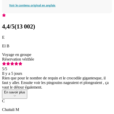
Voir le contenu original en anglais
4,4
/5
(
13 002
)
E
El B
Voyage en groupe
Réservation vérifiée
5
/5
Il y a 5 jours
Rien que pour le nombre de requin et le crocodile gigantesque, il
faut y aller. Ensuite voir les pingouins nageaient et plongeaient , ça
vaut le détour également.
En savoir plus
C
Chaitali M