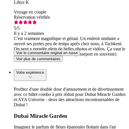
Liliya K
Voyage en couple
Réservation vérifiée
5
/5
Il y a 2 semaines
C'est vraiment magnifique et génial. Un endroit similaire a
ouvert ses portes peu de temps après chez nous, à Tachkent.
On peut y prendre plein de belles photos et vidéos. Ça vaut le
Voir le commentaire original en russe
détour. Et vous repartirez avec un passeport en souvenir)
Voir plus de commentaires
Votre expérience
Profitez d'une double dose d'amusement et de divertissement
avec ce billet combo à prix réduit pour Dubai Miracle Garden
et AYA Universe - deux des attractions incontournables de
Dubaï !
Dubai Miracle Garden
Imaginez le parfum de fleurs épanouies flottant dans l'air