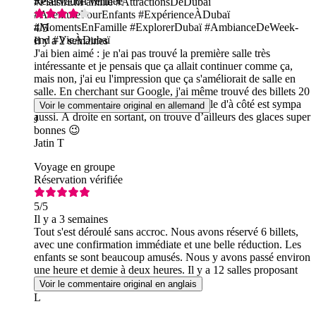
Réservation vérifiée
#PlaisirEnFamille #AttractionsDeDubaï
#AventurePourEnfants #ExpérienceÀDubaï
#MomentsEnFamille #ExplorerDubaï #AmbianceDeWeek-
4
/5
end #VieÀDubaï
Il y a 2 semaines
J'ai bien aimé : je n'ai pas trouvé la première salle très
intéressante et je pensais que ça allait continuer comme ça,
mais non, j'ai eu l'impression que ça s'améliorait de salle en
salle. En cherchant sur Google, j'ai même trouvé des billets 20
% moins chers. Ça valait le coup. Et celle d'à côté est sympa
Voir le commentaire original en allemand
aussi. À droite en sortant, on trouve d’ailleurs des glaces super
J
bonnes 😉
Jatin T
Voyage en groupe
Réservation vérifiée
5
/5
Il y a 3 semaines
Tout s'est déroulé sans accroc. Nous avons réservé 6 billets,
avec une confirmation immédiate et une belle réduction. Les
enfants se sont beaucoup amusés. Nous y avons passé environ
une heure et demie à deux heures. Il y a 12 salles proposant
différentes activités pour les enfants.
Voir le commentaire original en anglais
L