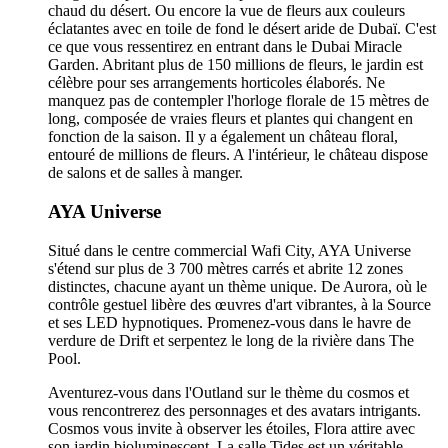
chaud du désert. Ou encore la vue de fleurs aux couleurs
éclatantes avec en toile de fond le désert aride de Dubaï. C'est
ce que vous ressentirez en entrant dans le Dubai Miracle
Garden. Abritant plus de 150 millions de fleurs, le jardin est
célèbre pour ses arrangements horticoles élaborés. Ne
manquez pas de contempler l'horloge florale de 15 mètres de
long, composée de vraies fleurs et plantes qui changent en
fonction de la saison. Il y a également un château floral,
entouré de millions de fleurs. A l'intérieur, le château dispose
de salons et de salles à manger.
AYA Universe
Situé dans le centre commercial Wafi City, AYA Universe
s'étend sur plus de 3 700 mètres carrés et abrite 12 zones
distinctes, chacune ayant un thème unique. De Aurora, où le
contrôle gestuel libère des œuvres d'art vibrantes, à la Source
et ses LED hypnotiques. Promenez-vous dans le havre de
verdure de Drift et serpentez le long de la rivière dans The
Pool.
Aventurez-vous dans l'Outland sur le thème du cosmos et
vous rencontrerez des personnages et des avatars intrigants.
Cosmos vous invite à observer les étoiles, Flora attire avec
son jardin bioluminescent. La salle Tides est un véritable