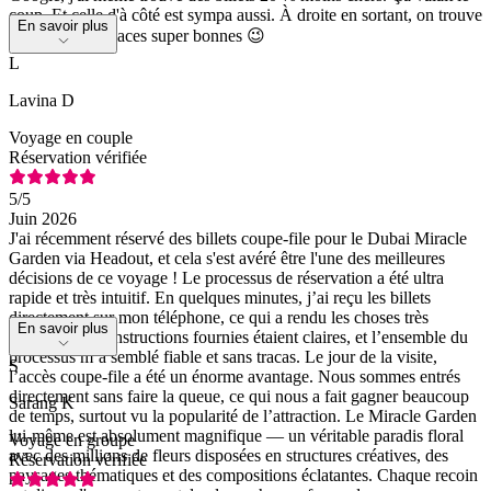
coup. Et celle d'à côté est sympa aussi. À droite en sortant, on trouve
En savoir plus
d’ailleurs des glaces super bonnes 😉
L
Lavina D
Voyage en couple
Réservation vérifiée
5
/5
Juin 2026
J'ai récemment réservé des billets coupe-file pour le Dubai Miracle
Garden via Headout, et cela s'est avéré être l'une des meilleures
décisions de ce voyage ! Le processus de réservation a été ultra
rapide et très intuitif. En quelques minutes, j’ai reçu les billets
directement sur mon téléphone, ce qui a rendu les choses très
En savoir plus
pratiques. Les instructions fournies étaient claires, et l’ensemble du
processus m’a semblé fiable et sans tracas. Le jour de la visite,
S
l’accès coupe-file a été un énorme avantage. Nous sommes entrés
directement sans faire la queue, ce qui nous a fait gagner beaucoup
Sarang K
de temps, surtout vu la popularité de l’attraction. Le Miracle Garden
lui-même est absolument magnifique — un véritable paradis floral
Voyage en groupe
avec des millions de fleurs disposées en structures créatives, des
Réservation vérifiée
paysages thématiques et des compositions éclatantes. Chaque recoin