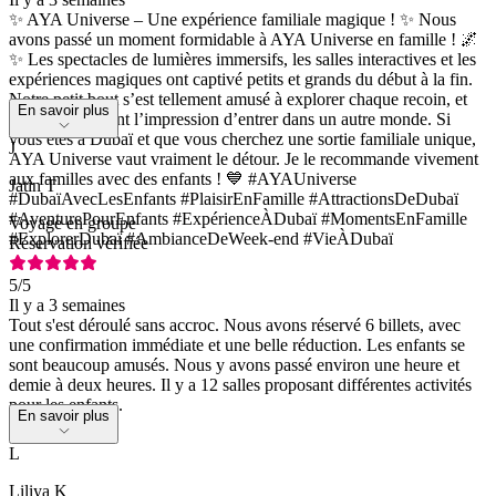
✨ AYA Universe – Une expérience familiale magique ! ✨ Nous
avons passé un moment formidable à AYA Universe en famille ! 🌌
✨ Les spectacles de lumières immersifs, les salles interactives et les
expériences magiques ont captivé petits et grands du début à la fin.
Notre petit bout s’est tellement amusé à explorer chaque recoin, et
En savoir plus
on avait vraiment l’impression d’entrer dans un autre monde. Si
vous êtes à Dubaï et que vous cherchez une sortie familiale unique,
J
AYA Universe vaut vraiment le détour. Je le recommande vivement
aux familles avec des enfants ! 💙 #AYAUniverse
Jatin T
#DubaïAvecLesEnfants #PlaisirEnFamille #AttractionsDeDubaï
#AventurePourEnfants #ExpérienceÀDubaï #MomentsEnFamille
Voyage en groupe
#ExplorerDubaï #AmbianceDeWeek-end #VieÀDubaï
Réservation vérifiée
5
/5
Il y a 3 semaines
Tout s'est déroulé sans accroc. Nous avons réservé 6 billets, avec
une confirmation immédiate et une belle réduction. Les enfants se
sont beaucoup amusés. Nous y avons passé environ une heure et
demie à deux heures. Il y a 12 salles proposant différentes activités
pour les enfants.
En savoir plus
L
Liliya K