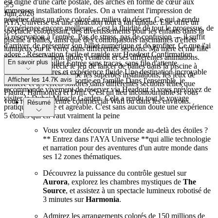
est digne d'une carte postale, des arches en forme de cœur aux
5
/5
immenses installations florales. On a vraiment l'impression de
Juin 2026
pénétrer dans un rêve coloré au milieu du désert. Ce qui a rendu
AYA Universe est une attraction tout à fait unique. Elle offre un
l'expérience encore meilleure, c'est la fluidité de tout le processus, de
spectacle éblouissant, des divertissements pour les enfants dans la
la réservation à l'entrée. Pas de stress, pas de confusion — il suffit
piscine à balles, ainsi que des combinaisons fascinantes d'effets
d'arriver, de présenter son billet numérique et de profiter. Ce que j'ai
lumineux sur le verre dans différentes sections. Ma mère et ma fille
adoré : Réservation facile et rapide sur Headout Confirmation
ont tout simplement adoré l'endroit et ses différentes animations.
En savoir plus
instantanée du billet Entrée sans tracas, sans file d'attente
Nous avons apprécié le jeu de lancer de balles dans la piscine à
Instructions claires et expérience fluide Une destination incroyable
balles (Celestia) ainsi que les superbes installations, les jeux de
Afficher les 14.7K avis
pour des photos et une sortie en famille Dans l'ensemble, je
lumière et les effets sonores dans différentes sections telles que
recommande vivement de réserver via Headout si vous prévoyez de
Flaura, Harmonica et Drift. C'est un lieu incontournable si vous
visiter le Dubai Miracle Garden. Cela a rendu tout le voyage
vous rendez au centre commercial Wafi ou dans les environs.
Résumé
pratique, efficace et agréable. C'est sans aucun doute une expérience
5 étoiles qui en vaut vraiment la peine
Vous voulez découvrir un monde au-delà des étoiles ?
** Entrez dans l'AYA Universe **qui allie technologie
et narration pour des aventures d'un autre monde dans
ses 12 zones thématiques.
Découvrez la puissance du contrôle gestuel sur
Aurora
, explorez les chambres mystiques de
The
Source
, et assistez à un spectacle lumineux robotisé de
3 minutes sur
Harmonia
.
Admirez les arrangements colorés de 150 millions de