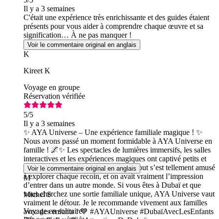
Il y a 3 semaines
C'était une expérience très enrichissante et des guides étaient
présents pour vous aider à comprendre chaque œuvre et sa
signification… À ne pas manquer !
Voir le commentaire original en anglais
K
Kireet K
Voyage en groupe
Réservation vérifiée
5
/5
Il y a 3 semaines
✨ AYA Universe – Une expérience familiale magique ! ✨
Nous avons passé un moment formidable à AYA Universe en
famille ! 🌌✨ Les spectacles de lumières immersifs, les salles
interactives et les expériences magiques ont captivé petits et
grands du début à la fin. Notre petit bout s’est tellement amusé
Voir le commentaire original en anglais
à explorer chaque recoin, et on avait vraiment l’impression
M
d’entrer dans un autre monde. Si vous êtes à Dubaï et que
vous cherchez une sortie familiale unique, AYA Universe vaut
Michel S
vraiment le détour. Je le recommande vivement aux familles
Voyage en solitaire
avec des enfants ! 💙 #AYAUniverse #DubaïAvecLesEnfants