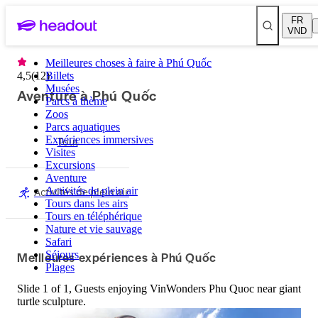
FR
VND
Meilleures choses à faire à Phú Quốc
4,5
(
12
Billets
)
Musées
Aventure à Phú Quốc
Parcs à thème
Zoos
Parcs aquatiques
Expériences immersives
Tout
Visites
Excursions
Aventure
Activités de plein air
Activités de plein air
Tours dans les airs
Tours en téléphérique
Nature et vie sauvage
Safari
Meilleures expériences à Phú Quốc
Séjours
Plages
Slide 1 of 1, Guests enjoying VinWonders Phu Quoc near giant
turtle sculpture.