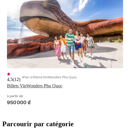
Parc à thème VinWonders Phu Quoc
4,5
(
12
)
Billets VinWonders Phu Quoc
à partir de
950 000 ₫
Parcourir par catégorie