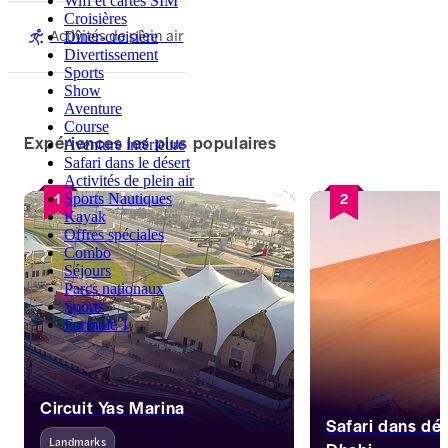
Wifi et cartes SIM
Croisières
Activités de plein air
Dîner-croisière
Divertissement
Sports
Show
Aventure
Course
Expériences les plus populaires
Aventure intérieure
Safari dans le désert
Activités de plein air
1
2
Sports Nautiques
Kayak
Offres spéciales
Combo
Séjours
Parcs nationaux
Sports
Formule 1
Circuit Yas Marina
Safari dans dé
Landmarks