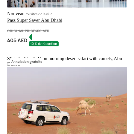
Nouveau
Visites de la ville
Pass Super Saver Abu Dhabi
ORIGINAL PRICE
450 AED
405 AED
10 % de réduction
Slide 1 of 1, SUV on morning desert safari with camels, Abu
Annulation gratuite
Dhabi.