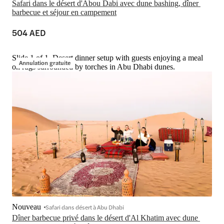
Safari dans le désert d'Abou Dabi avec dune bashing, dîner 
barbecue et séjour en campement
504 AED
Slide 1 of 1, Desert dinner setup with guests enjoying a meal
Annulation gratuite
on rugs surrounded by torches in Abu Dhabi dunes.
Nouveau
Safari dans désert à Abu Dhabi
Dîner barbecue privé dans le désert d'Al Khatim avec dune 