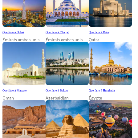
Que faire à Dubaï
Que faire à Charjah
Que faire à Doha
Émirats arabes unis
Émirats arabes unis
Qatar
Que faire à Mascate
Que faire à Bakou
Que faire à Hurghada
Oman
Azerbaïdjan
Égypte