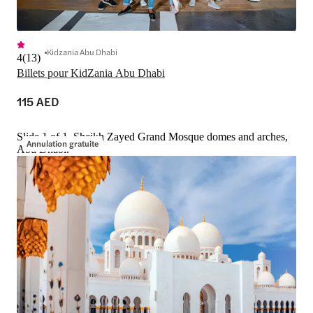
Kidzania Abu Dhabi
4
(
13
)
Billets pour KidZania Abu Dhabi
115 AED
Slide 1 of 1, Sheikh Zayed Grand Mosque domes and arches,
Annulation gratuite
Abu Dhabi.