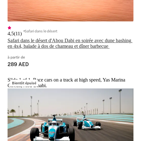
Safari dans le désert
4,5
(
11
)
Safari dans le désert d'Abou Dabi en soirée avec dune bashing 
en 4x4, balade à dos de chameau et dîner barbecue 
à partir de
289 AED
Slide 1 of 1, Race cars on a track at high speed, Yas Marina
Bientôt épuisé
Circuit, Abu Dhabi.