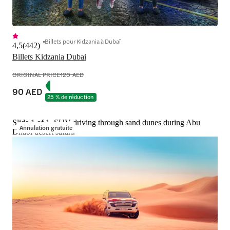
Billets pour Kidzania à Dubaï
4,5
(
442
)
Billets Kidzania Dubai
ORIGINAL PRICE
120 AED
90 AED
25 % de réduction
Slide 1 of 1, SUV driving through sand dunes during Abu
Annulation gratuite
Dhabi desert safari.