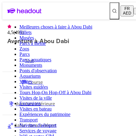
FR
AED
Meilleures choses à faire à Abou Dabi
4,5
(
495
Billets
)
Musées
Aventure à Abou Dabi
Parcs à thème
Zoos
Parcs
Parcs aquatiques
Tout
Monuments
Ponts d'observation
Aquariums
Course
Visites
Visites guidées
Tours Hop-On Hop-Off à Abou Dabi
Visites de la ville
Aventure intérieure
Excursions
Visites en bateau
Expériences du patrimoine
Transport
Safari dans le désert
Navettes d'aéroport
Services de voyage