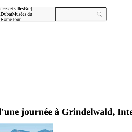
otre recherche :
nces et villes
Burj
a
Dubaï
Musées du
n
Rome
Tour
aris
expériences et villes
 d'une journée à Grindelwald, In