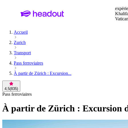
Tapez v
expérie
Khalif
Vatica
Eiffel
P
Accueil
Zurich
Transport
Pass ferroviaires
À partir de Zürich : Excursion...
4,5
(
835
)
Pass ferroviaires
À partir de Zürich : Excursion