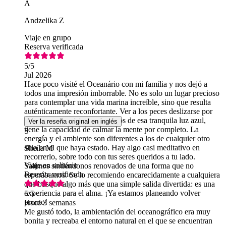
A
Andzelika Z
Viaje en grupo
Reserva verificada
5
/5
Jul 2026
Hace poco visité el Oceanário con mi familia y nos dejó a
todos una impresión imborrable. No es solo un lugar precioso
para contemplar una vida marina increíble, sino que resulta
auténticamente reconfortante. Ver a los peces deslizarse por
esos enormes tanques, rodeados de esa tranquila luz azul,
Ver la reseña original en inglés
tiene la capacidad de calmar la mente por completo. La
S
energía y el ambiente son diferentes a los de cualquier otro
sitio en el que haya estado. Hay algo casi meditativo en
Sheila M
recorrerlo, sobre todo con tus seres queridos a tu lado.
Viaje en solitario
Salimos sintiéndonos renovados de una forma que no
Reserva verificada
esperábamos. Se lo recomiendo encarecidamente a cualquiera
que busque algo más que una simple salida divertida: es una
experiencia para el alma. ¡Ya estamos planeando volver
5
/5
pronto!
Hace 3 semanas
Me gustó todo, la ambientación del oceanográfico era muy
bonita y recreaba el entorno natural en el que se encuentran