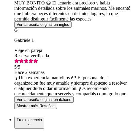
MUY BONITO 😍 El acuario era precioso y había
información detallada sobre los animales marinos. Me encantó
que hubiera peces diferentes en distintos lugares, lo que
permitía distinguir fácilmente las especies.
Ver la reseña original en inglés
G
Gabriele L
Viaje en pareja
Reserva verificada
5
/5
Hace 2 semanas
¡¡¡Una experiencia maravillosa!!! El personal de la
organización fue muy amable y siempre dispuesto a resolver
cualquier duda o dar información. ¡Os recomiendo
encarecidamente que reservéis y compartáis conmigo lo que
viví durante ese tiempo!
Ver la reseña original en italiano
Mostrar más Reseñas
Tu experiencia