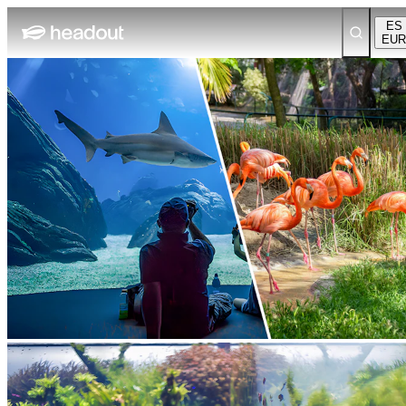
ES
EUR