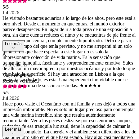
5
/5
Jul 2026
He visitado bastantes acuarios a lo largo de los años, pero este está a
otro nivel. Desde el momento en que entras, el mundo exterior
parece desaparecer. En lugar de ir a toda prisa de una exposición a
otra, sin darte cuenta reduces el ritmo y te encuentras de pie frente al
enorme tanque central, completamente hipnotizado. Debí de pasar
Leer más
allí más tiempo del que tenía previsto, y no me arrepentí ni un solo
minuto. Lo que hace especial a este lugar no es solo la
A
impresionante colección de vida marina. Es la sensación que
transmite: tranquila, fascinante y sorprendentemente emotiva. Sales
Andzelika Z
de allí con un mayor aprecio por nuestros océanos y por todo lo que
vive bajo la superficie. Si hay una atracción en Lisboa a la que
Viaje en grupo
volvería sin dudarlo, es esta. Una experiencia inolvidable que se
Reserva verificada
merece cada una de sus cinco estrellas. ★★★★★
5
/5
Jul 2026
Hace poco visité el Oceanário con mi familia y nos dejó a todos una
impresión imborrable. No es solo un lugar precioso para contemplar
una vida marina increíble, sino que resulta auténticamente
reconfortante. Ver a los peces deslizarse por esos enormes tanques,
rodeados de esa tranquila luz azul, tiene la capacidad de calmar la
Leer más
mente por completo. La energía y el ambiente son diferentes a los de
cualquier otro sitio en el que haya estado. Hay algo casi meditativo