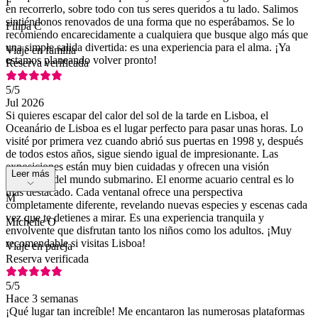
F
en recorrerlo, sobre todo con tus seres queridos a tu lado. Salimos
sintiéndonos renovados de una forma que no esperábamos. Se lo
Filipa C
recomiendo encarecidamente a cualquiera que busque algo más que
una simple salida divertida: es una experiencia para el alma. ¡Ya
Viaje en familia
estamos planeando volver pronto!
Reserva verificada
5
/5
Jul 2026
Si quieres escapar del calor del sol de la tarde en Lisboa, el
Oceanário de Lisboa es el lugar perfecto para pasar unas horas. Lo
visité por primera vez cuando abrió sus puertas en 1998 y, después
de todos estos años, sigue siendo igual de impresionante. Las
exposiciones están muy bien cuidadas y ofrecen una visión
Leer más
fascinante del mundo submarino. El enorme acuario central es lo
más destacado. Cada ventanal ofrece una perspectiva
M
completamente diferente, revelando nuevas especies y escenas cada
vez que te detienes a mirar. Es una experiencia tranquila y
Michelle O
envolvente que disfrutan tanto los niños como los adultos. ¡Muy
recomendable si visitas Lisboa!
Viaje en pareja
Reserva verificada
5
/5
Hace 3 semanas
¡Qué lugar tan increíble! Me encantaron las numerosas plataformas