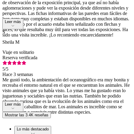
de observación de la exposición principal, ya que así no había
aglomeraciones y pude ver la exposición desde diferentes niveles y
perspectivas. Las fichas informativas de las paredes eran fáciles de
leer, pero muy completas y estaban disponibles en muchos idiomas.
Leer más
El recorrido por el acuario estaba bien señalizado con flechas y
luces, lo que resultaba muy útil para ver todas las exposiciones. Ha
S
sido una visita increíble. ¡Lo recomiendo encarecidamente!
Sheila M
Viaje en solitario
Reserva verificada
5
/5
Hace 3 semanas
Me gustó todo, la ambientación del oceanográfico era muy bonita y
recreaba el entorno natural en el que se encuentran los animales. He
visto animales que ya había visto. Lo ymas me ha gustado eran lo
juguetonas y sociables que eran las nutrias. También he podido
obserylo curiosa que es la evolución de los animales como era el
Leer más
caso de los caballitos de mar. Los animales es increíble como se
acostumbran a convivir entre distintas especies.
Mostrar las 3.4K reseñas
Lo más destacado