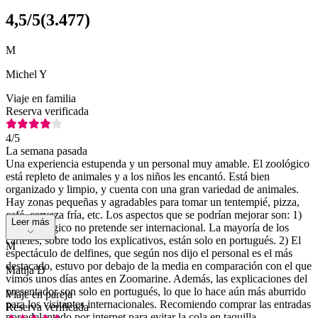
4,5
/5
(
3.477
)
M
Michel Y
Viaje en familia
Reserva verificada
4
/5
La semana pasada
Una experiencia estupenda y un personal muy amable. El zoológico
está repleto de animales y a los niños les encantó. Está bien
organizado y limpio, y cuenta con una gran variedad de animales.
Hay zonas pequeñas y agradables para tomar un tentempié, pizza,
café, cerveza fría, etc. Los aspectos que se podrían mejorar son: 1)
Leer más
Este zoológico no pretende ser internacional. La mayoría de los
carteles, sobre todo los explicativos, están solo en portugués. 2) El
M
espectáculo de delfines, que según nos dijo el personal es el más
destacado, estuvo por debajo de la media en comparación con el que
Matija D
vimos unos días antes en Zoomarine. Además, las explicaciones del
presentador son solo en portugués, lo que lo hace aún más aburrido
Viaje en pareja
para los visitantes internacionales. Recomiendo comprar las entradas
Reserva verificada
por adelantado por internet para evitar la cola en taquilla.