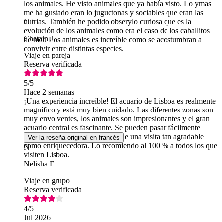
los animales. He visto animales que ya había visto. Lo ymas
me ha gustado eran lo juguetonas y sociables que eran las
nutrias. También he podido obserylo curiosa que es la
C
evolución de los animales como era el caso de los caballitos
Chatain J
de mar. Los animales es increíble como se acostumbran a
convivir entre distintas especies.
Viaje en pareja
Reserva verificada
5
/5
Hace 2 semanas
¡Una experiencia increíble! El acuario de Lisboa es realmente
magnífico y está muy bien cuidado. Las diferentes zonas son
muy envolventes, los animales son impresionantes y el gran
acuario central es fascinante. Se pueden pasar fácilmente
varias horas allí sin aburrirse. Fue una visita tan agradable
Ver la reseña original en francés
como enriquecedora. Lo recomiendo al 100 % a todos los que
N
visiten Lisboa.
Nelisha E
Viaje en grupo
Reserva verificada
4
/5
Jul 2026