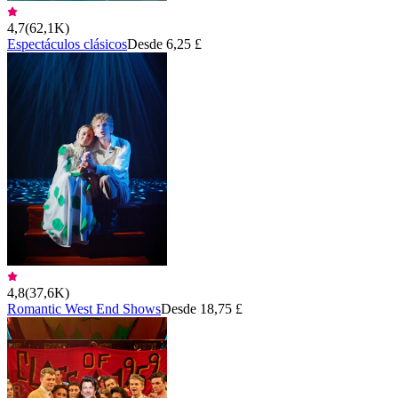
4,7
(
62,1K
)
Espectáculos clásicos
Desde 6,25 £
4,8
(
37,6K
)
Romantic West End Shows
Desde 18,75 £