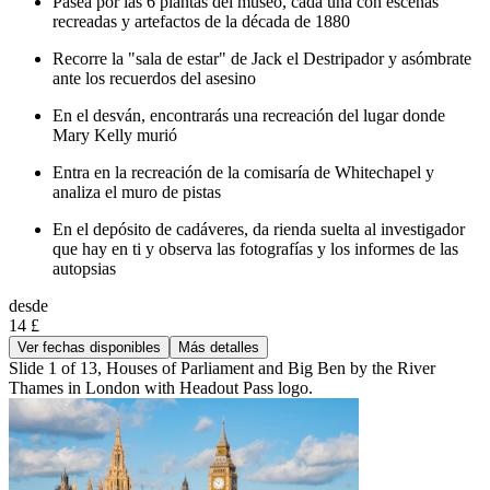
Pasea por las 6 plantas del museo, cada una con escenas
recreadas y artefactos de la década de 1880
Recorre la "sala de estar" de Jack el Destripador y asómbrate
ante los recuerdos del asesino
En el desván, encontrarás una recreación del lugar donde
Mary Kelly murió
Entra en la recreación de la comisaría de Whitechapel y
analiza el muro de pistas
En el depósito de cadáveres, da rienda suelta al investigador
que hay en ti y observa las fotografías y los informes de las
autopsias
desde
14 £
Ver fechas disponibles
Más detalles
Slide 1 of 13, Houses of Parliament and Big Ben by the River
Thames in London with Headout Pass logo.