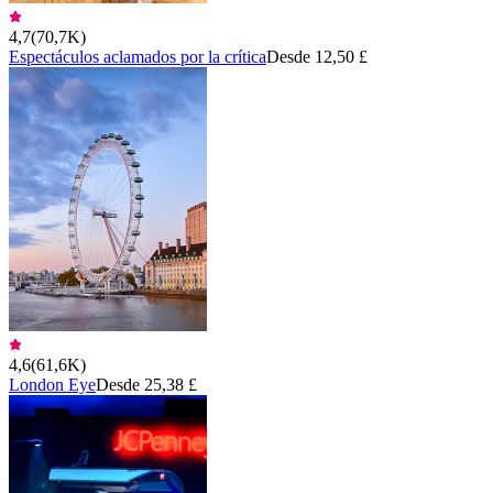
4,7
(
70,7K
)
Espectáculos aclamados por la crítica
Desde 12,50 £
4,6
(
61,6K
)
London Eye
Desde 25,38 £