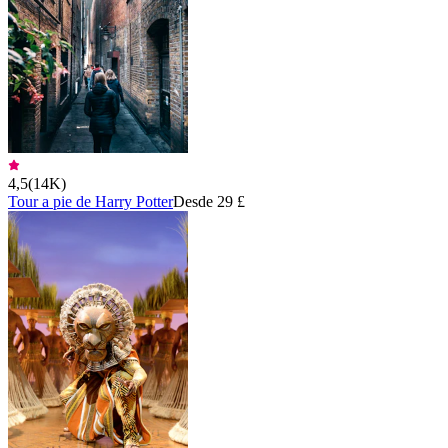
4,5
(
14K
)
Tour a pie de Harry Potter
Desde 29 £