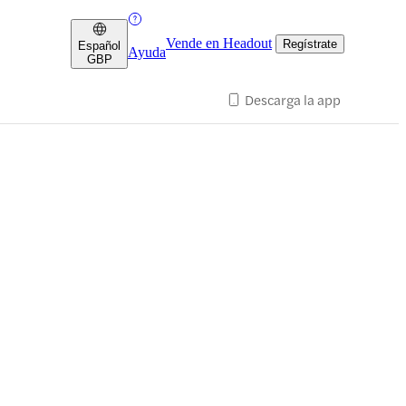
Vende en Headout
Regístrate
Español
Ayuda
GBP
Descarga la app