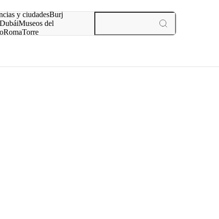
ncias y ciudades
Burj
Dubái
Museos del
o
Roma
Torre
rís
experiencias y ciudades